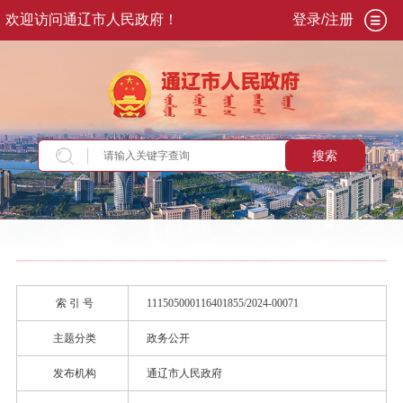
欢迎访问通辽市人民政府！
登录/注册
搜索
当前位置：
首页
>
政务公开
>
政府信息公开
>
政
府信息公开制度
>
国家级
索 引 号
111505000116401855/2024-00071
主题分类
政务公开
发布机构
通辽市人民政府