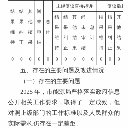
未经复议直接起诉
复议后起
结
结
其
尚
结
结
其
尚
结
结
其
果
果
他
未
总
果
果
他
未
总
果
果
他
维
纠
结
审
计
维
纠
结
审
计
维
纠
结
持
正
果
结
持
正
果
结
持
正
果
0
0
0
0
0
0
0
0
0
0
0
0
0
五、存在的主要问题及改进情况
（一）存在的主要问题
2025 年，市能源局严格落实政府信息
公开相关工作要求，取得了一定成效，但
对照上级部门的工作标准以及人民群众的
实际需求,仍存在一定差距。