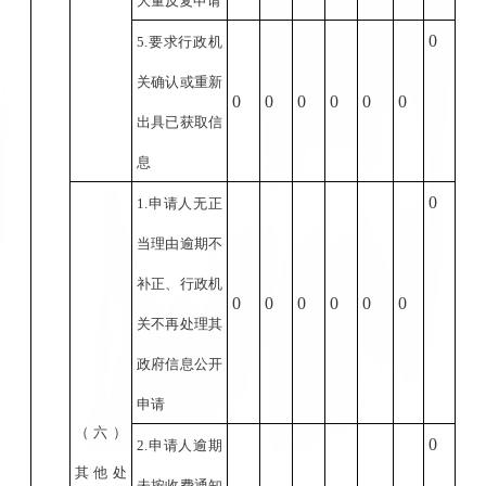
大量反复申请
0
5.
要求行政机
关确认或重新
0
0
0
0
0
0
出具已获取信
息
0
1.
申请人无正
当理由逾期不
补正、行政机
0
0
0
0
0
0
关不再处理其
政府信息公开
申请
（六）
0
2.
申请人逾期
其他处
未按收费通知