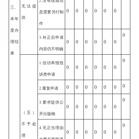
2.
没有现成信
无法提
三、
0
0
0
0
0
0
息需要另行制
供
本年
作
度办
0
3.
补正后申请
0
0
0
0
0
0
理结
内容仍不明确
果
0
1.
信访举报投
0
0
0
0
0
0
诉类申请
0
0
0
0
0
0
0
2.
重复申请
0
3.
要求提供公
0
0
0
0
0
0
（五）
开出版物
不予处
0
4.
无正当理由
0
0
0
0
0
0
理