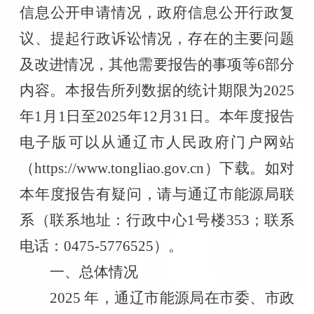
信息公开申请情况，政府信息公开行政复
议、提起行政诉讼情况，存在的主要问题
及改进情况，其他需要报告的事项等
6
部分
内容。本报告所列数据的统计期限为
202
5
年
1
月
1
日至
202
5
年
12
月
31
日。本年度报告
电子版可以从通辽市人民政府门户网站
（
https://www.tongliao.gov.cn
）下载。如对
本年度报告有疑问，请与通辽市能源局联
系（联系地址：行政中心
1
号楼
353
；联系
电话：
0475-577
6525
）。
一、总体情况
2025 年，通辽市能源局在市委、市政