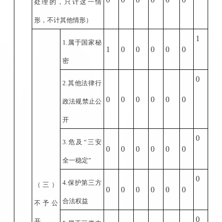
处理的，只计这一情
形，不计其他情形）
1
1.
属于国家秘
1
0
0
0
0
0
密
0
2.
其他法律行
0
0
0
0
0
0
政法规禁止公
开
0
3.
危及
“
三安
0
0
0
0
0
0
全一稳定
”
0
4.
保护第三方
（三）
0
0
0
0
0
0
合法权益
不予公
0
开