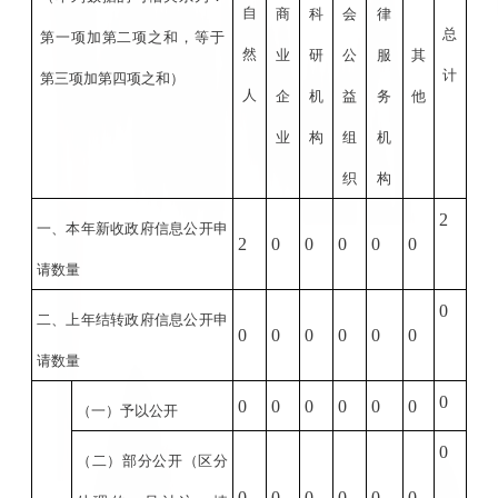
自
商
科
会
律
总
第一项加第二项之和，等于
然
业
研
公
服
其
计
第三项加第四项之和）
人
企
机
益
务
他
业
构
组
机
织
构
2
一、本年新收政府信息公开申
2
0
0
0
0
0
请数量
0
二、上年结转政府信息公开申
0
0
0
0
0
0
请数量
0
0
0
0
0
0
0
（一）予以公开
0
（二）部分公开
（区分
0
0
0
0
0
0