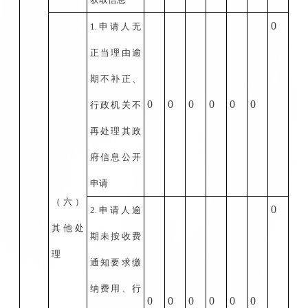
0
1.
申请人无
正当理由逾
期不补正、
0
0
0
0
0
0
行政机关不
再处理其政
府信息公开
申请
（六）
0
2.
申请人逾
其他处
期未按收费
理
通知要求缴
纳费用、行
0
0
0
0
0
0