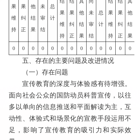
结
结
其
尚
结
结
其
果
果
他
未
总
果
果
他
未
总
果
果
他
维
纠
结
审
计
维
纠
结
审
计
维
纠
结
持
正
果
结
持
正
果
结
持
正
果
0
0
0
0
0
0
0
0
0
0
0
0
0
五、存在的主要问题及改进情况
（一）存在问题
宣传教育的深度与体验感有待增强。
面向社会公众的国防动员科普宣传，以往
多以单向的信息推送和平面解读为主，互
动性、体验式和场景化的宣教手段运用不
足，影响了宣传教育的吸引力和实际效