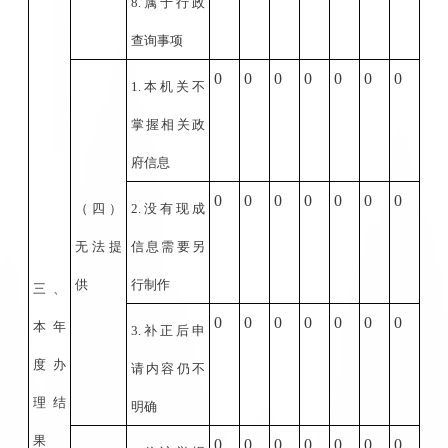
8.
属于行政
查询事项
0
0
0
0
0
0
0
1.
本机关不
掌握相关政
府信息
0
0
0
0
0
0
0
（四）
2.
没有现成
无法提
信息需要另
供
行制作
三、
0
0
0
0
0
0
0
本年
3.
补正后申
度办
请内容仍不
理结
明确
果
0
0
0
0
0
0
0