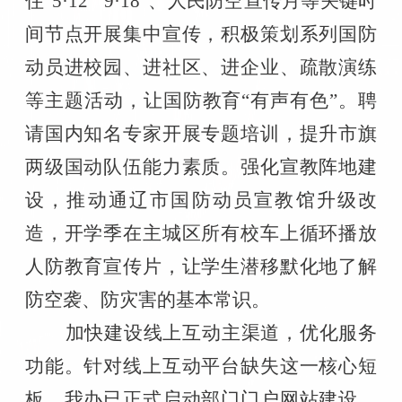
住“
5
·
12
”“
9
·
18
”、人民防空宣传月等关键时
间节点开展集中宣传，积极策划系列国防
动员进校园、进社区、进企业、疏散演练
等主题活动，让国防教育“有声有色”。聘
请国内知名专家开展专题培训，提升市旗
两级国动队伍能力素质。强化宣教阵地建
设，推动通辽市
国防动员
宣教馆升级改
造，开学季在主城区所有校车上循环播放
人防教育宣传片，让学生潜移默化地了解
防空袭、防灾害的基本常识。
加快建设线上互动主渠道，优化服务
功能。针对线上互动平台缺失这一核心短
板，我办已正式启动部门门户网站建设，