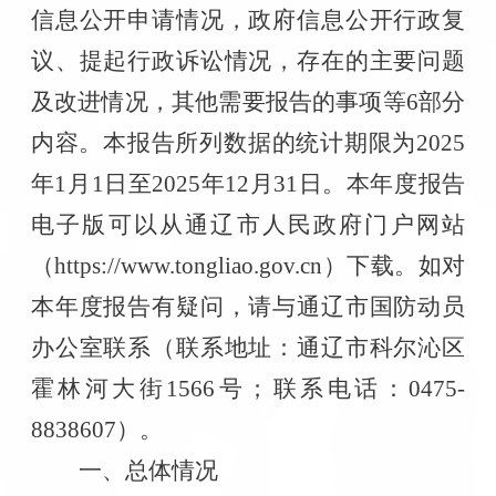
信息公开申请情况，政府信息公开行政复
议、提起行政诉讼情况，存在的主要问题
及改进情况，其他需要报告的事项等
6
部分
内容。本报告所列数据的统计期限为
2025
年
1
月
1
日至
2025
年
12
月
31
日。本年度报告
电子版可以从通辽市人民政府门户网站
（
https://www.tongliao.gov.cn
）下载。如对
本年度报告有疑问，请与通辽市国防动员
办公室联系（联系地址：通辽市科尔沁区
霍林河大街
1566
号；联系电话：
0475-
8838607
）。
一、总体情况