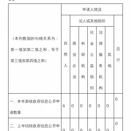
申请人情况
法人或其他组织
社
法
（本列数据的勾稽关系为：
自
商
科
会
律
总
第一项加第二项之和，等于
然
业
研
公
服
其
计
第三项加第四项之和）
人
企
机
益
务
他
业
构
组
机
织
构
6
一、本年新收政府信息公开申
6
0
0
0
0
0
请数量
0
二、上年结转政府信息公开申
0
0
0
0
0
0