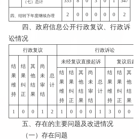
335
8
0
3
0
1
347
（七）总计
2
0
0
0
0
0
2
四、结转下年度继续办理
四、政府信息公开行政复议、行政诉
讼情况
行政复议
行政诉讼
未经复议直接起诉
复议后起
结
结
其
尚
结
结
其
尚
结
结
其
果
果
他
未
总
果
果
他
未
总
果
果
他
维
纠
结
审
计
维
纠
结
审
计
维
纠
结
持
正
果
结
持
正
果
结
持
正
果
1
0
0
1
2
1
0
0
0
1
3
0
0
五、存在的主要问题及改进情况
（一）存在问题