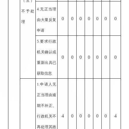
（五）
4.
无正当理
不予处
0
0
0
0
0
0
0
由大量反复
理
申请
5.
要求行政
机关确认或
0
0
0
0
0
0
0
重新出具已
获取信息
1.
申请人无
正当理由逾
期不补正、
4
0
0
0
0
0
4
行政机关不
再处理其政