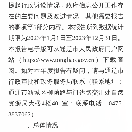
提起行政诉讼情况，政府信息公开工作存
在的主要问题及改进情况，其他需要报告
的事项等
6
部分内容。本报告所列数据统计
期限为
2023
年
1
月
1
日至
2023
年
12
月
31
日。
本报告电子版可从通辽市人民政府门户网
站（
https://www.tongliao.gov.cn
）下载查
阅。如对本年度报告有疑问，请与通辽市
行政审批和政务服务局联系（联系地址：
通辽市新城区柳荫路与门达路交汇处自然
资源局大楼
4
楼
401
室；联系电话：
0475-
8837062
）。
一、总体情况