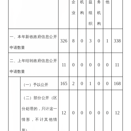
企
机
益
务
他
业
构
组
机
织
构
一、本年新收政府信息公开
326
8
0
3
0
1
338
申请数量
二、上年结转政府信息公开
11
0
0
0
0
0
11
申请数量
165
2
0
1
0
0
168
（一）予以公开
（二）部分公开
（区
分处理的，只计这一
12
0
0
0
0
0
12
情形，不计其他情
形）