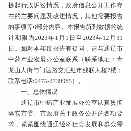
提起行政诉讼情况，政府信息公开工作存
在的主要问题及改进情况，其他需要报告
的事项等
6
部分内容。本报告所列数据的统
计期限为
2023
年
1
月
1
日至
2023
年
12
月
31
日。
如对本年度报告有疑问，请与通辽市
中药产业发展办公室联系（联系地址：青
龙山大街与门达路交汇处市残联大楼
7
楼；
联系电话
:0475-27399
85
）。
一、总体情况
通辽市中药产业发展办公室
认真贯彻
落实
市委、
市政府关于政务公开的各项要
求，紧紧围绕
通辽
经济社会发展和群众需