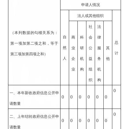
申请人情况
法人或其他组织
社
法
（本列数据的勾稽关系为：
自
商
科
会
律
总
第一项加第二项之和，等于
然
业
研
公
服
其
计
第三项加第四项之和）
人
企
机
益
务
他
业
构
组
机
织
构
0
一、本年新收政府信息公开申
0
0
0
0
0
0
请数量
0
二、上年结转政府信息公开申
0
0
0
0
0
0
请数量