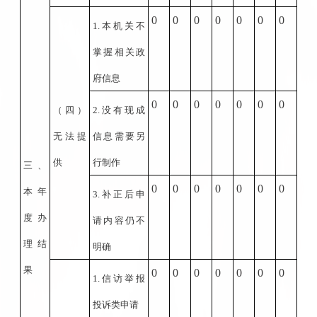
0
0
0
0
0
0
0
1.
本机关不
掌握相关政
府信息
0
0
0
0
0
0
0
（四）
2.
没有现成
无法提
信息需要另
供
行制作
三、
0
0
0
0
0
0
0
本年
3.
补正后申
度办
请内容仍不
理结
明确
果
0
0
0
0
0
0
0
1.
信访举报
投诉类申请