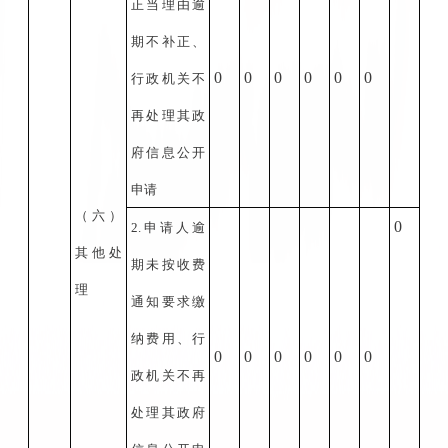
正当理由逾
期不补正、
0
0
0
0
0
0
行政机关不
再处理其政
府信息公开
申请
（六）
0
2.
申请人逾
其他处
期未按收费
理
通知要求缴
纳费用、行
0
0
0
0
0
0
政机关不再
处理其政府