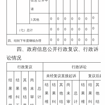
信息公开申
请
0
0
0
0
0
0
0
3.
其他
0
0
0
0
0
0
0
（七）总计
0
0
0
0
0
0
0
四、结转下年度继续办理
四、政府信息公开行政复议、行政诉
讼情况
行政复议
行政诉讼
未经复议直接起诉
复议后起
结
结
其
尚
结
结
其
尚
结
结
其
果
果
他
未
总
果
果
他
未
总
果
果
他
维
纠
结
审
计
维
纠
结
审
计
维
纠
结