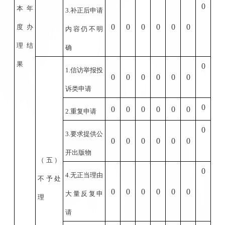
0
本年
3.
补正后申请
0
0
0
0
0
0
度办
内容仍不明
理结
确
果
0
1.
信访举报投
0
0
0
0
0
0
诉类申请
0
0
0
0
0
0
0
2.
重复申请
0
3.
要求提供公
0
0
0
0
0
0
开出版物
（五）
0
4.
无正当理由
不予处
0
0
0
0
0
0
大量反复申
理
请