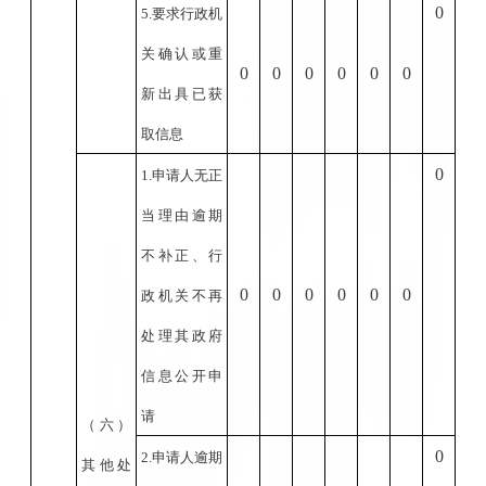
0
5.
要求行政机
关确认或重
0
0
0
0
0
0
新出具已获
取信息
0
1.
申请人无正
当理由逾期
不补正、行
0
0
0
0
0
0
政机关不再
处理其政府
信息公开申
请
（六）
0
2.
申请人逾期
其他处