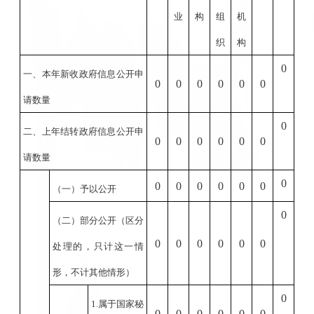
业
构
组
机
织
构
0
一、本年新收政府信息公开申
0
0
0
0
0
0
请数量
0
二、上年结转政府信息公开申
0
0
0
0
0
0
请数量
0
0
0
0
0
0
0
（一）予以公开
0
（二）部分公开
（区分
0
0
0
0
0
0
处理的，只计这一情
形，不计其他情形）
0
1.
属于国家秘
0
0
0
0
0
0