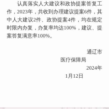
认真落实人大建议和政协提案答复工
作，
2023
年，共收到办理建议提案
6
件，其
中人大建议
2
件、政协提案
4
件，均在规定
时限内办复，办复率均达
100%
，建议、提
案答复满意率
100%
。
通辽市
医疗保障局
2024
年
1
月
12
日