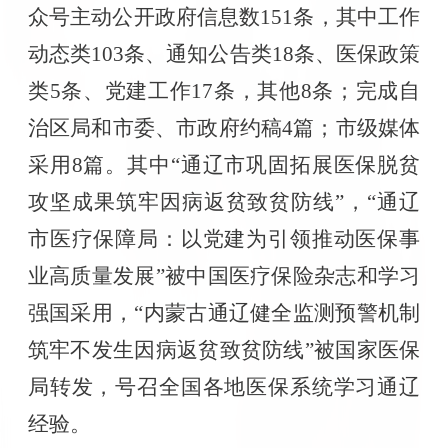
众号主动公开政府信息数
151
条，其中工作
动态类
103
条、通知公告类
18
条、医保政策
类
5
条、党建工作
17
条，其他
8
条；完成自
治区局和市委、市政府约稿
4
篇；市级媒体
采用
8
篇。其中
“
通辽市巩固拓展医保脱贫
攻坚成果筑牢因病返贫致贫防线
”
，
“
通辽
市医疗保障局：以党建为引领推动医保事
业高质量发展
”
被中国医疗保险杂志和学习
强国采用，
“
内蒙古通辽健全监测预警机制
筑牢不发生因病返贫致贫防线
”
被国家医保
局转发，号召全国各地医保系统学习通辽
经验。