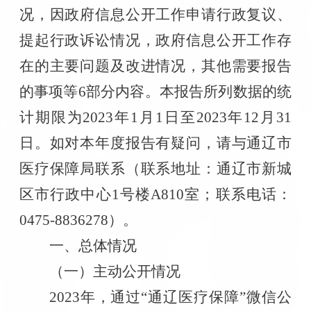
况，因政府信息公开工作申请行政复议、
提起行政诉讼情况，政府信息公开工作存
在的主要问题及改进情况，其他需要报告
的事项等
6
部分内容。本报告所列数据的统
计期限为
2023
年
1
月
1
日至
2023
年
12
月
31
日。如对本年度报告有疑问，请与通辽市
医疗保障局联系（联系地址：通辽市新城
区市行政中心
1
号楼
A810
室；联系电话：
0475-8836278
）。
一、总体情况
（一）主动公开情况
2023
年，通过
“
通辽医疗保障
”
微信公