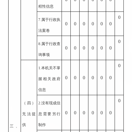
程性信息
0
7.
属于行政执
0
0
0
0
0
0
法案卷
0
8.
属于行政查
0
0
0
0
0
0
询事项
0
1.
本机关不掌
0
0
0
0
0
0
握相关政府
信息
0
（四）
2.
没有现成信
0
0
0
0
0
0
无法提
息需要另行
供
制作
三、