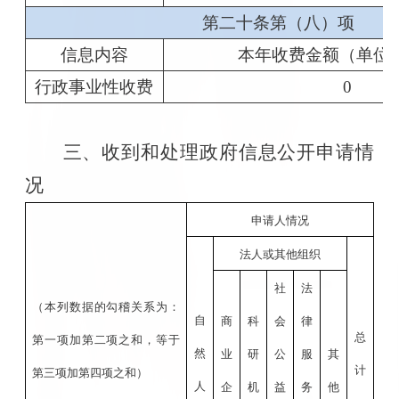
第二十条第（八）项
信息内容
本年收费金额（单位
行政事业性收费
0
三、收到和处理政府信息公开申请情
况
申请人情况
法人或其他组织
社
法
（本列数据的勾稽关系为：
自
商
科
会
律
总
第一项加第二项之和，等于
然
业
研
公
服
其
计
第三项加第四项之和）
人
企
机
益
务
他