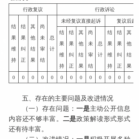
行政复议
行政诉讼
未经复议直接起诉
复议后起
结
结
其
尚
结
结
其
尚
结
结
其
果
果
他
未
总
果
果
他
未
总
果
果
他
维
纠
结
审
计
维
纠
结
审
计
维
纠
结
持
正
果
结
持
正
果
结
持
正
果
0
0
0
0
0
0
0
0
0
0
0
0
0
五、存在的主要问题及改进情况
（一）存在问题：
一是
主动公开信息
内容还不够丰富。
二是
政策解读形式形式
还有待丰富。