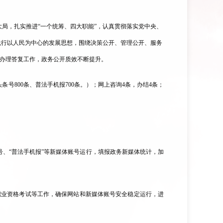
大局，扎实推进“一个统筹、四大职能”，
认真贯彻落实党中央、
践行以人民为中心的发展思想，围绕决策公开、管理公开、服务
办理答复工作，政务公开质效不断提升。
头条号800
条
、
普法手机报
700条。
）
；
网上咨询
4条，办结4条；
号
、
“
普法手机报
”等新媒体账号运行
，
填报
政务新媒体统计，加
职业资格考试等工作，确保网站和新媒体账号安全稳定运行，进