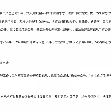
社会主义思想为指导，深入贯彻落实习近平法治思想，紧密围绕“为党分忧、为民解愁”
公开的决策部署，充分认识新时代政务公开工作面临的新形势、新任务、新要求，努力
动公开、重点领域信息公开、基层政务公开标准化规范化，依法做好政府信息申请公开
息
2776
条（
政府网站公开政府信息
626
条，
“
法治通辽
”
微信
公众号
650条、“法治通辽”
开申请。
管理工作，及时更新政务公开栏目信息
，
保障
“
法治通辽
”微信公众号、“
法治通辽
”
头条
门户网站和政务新媒体账号实行每日监测，及时更新栏目信息，结合疫情防控、法律