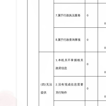
属于行政执法案卷
7.
0
0
属于行政查询事项
8.
0
0
本机关不掌握相关
1.
0
政府信息
0
四
无法
没有现成信息需要
(
)
2.
0
提供
另行制作
0