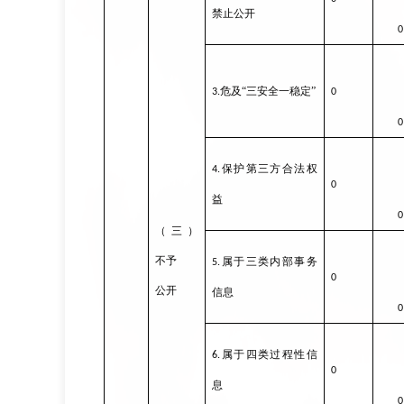
禁止公开
0
危及“三安全一稳定”
3.
0
0
保护第三方合法权
4.
0
益
0
（三）
不予
属于三类内部事务
5.
0
公开
信息
0
属于四类过程性信
6.
0
息
0