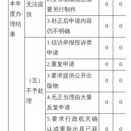
本年
无法提
0
0
要另行制作
度办
供
3.补正后申请内容
理结
0
0
仍不明确
果
1.信访举报投诉类
0
0
申请
2.重复申请
0
0
3.要求提供公开出
（五）
0
0
版物
不予处
4.无正当理由大量
理
0
0
反复申请
5.要求行政机关确
认或重新出具已获
0
0