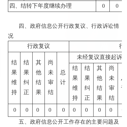
四、结转下年度继续办理
0
0
四、政府信息公开行政复议、行政诉讼情
况
行政复议
行
未经复议直接起诉
结
结
其
尚
结
结
其
尚
果
果
他
未
总
果
果
他
未
总
维
纠
结
审
计
维
纠
结
审
计
持
正
果
结
持
正
果
结
0
0
0
0
0
0
0
0
0
0
五、政府信息公开工作存在的主要问题及