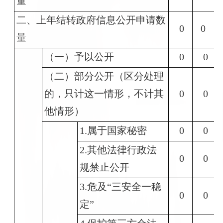
量
二、上年结转政府信息公开申请数
0
0
量
（一）予以公开
0
0
（二）部分公开（区分处理
的，只计这一情形，不计其
0
0
他情形）
1.属于国家秘密
0
0
2.其他法律行政法
0
0
规禁止公开
3.危及“三安全一稳
0
0
定”