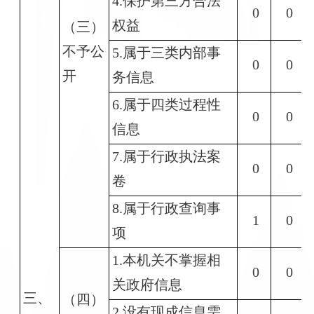
4.保护第三方合法
0
0
权益
（三）
不予公
5.属于三类内部事
0
0
开
务信息
6.属于四类过程性
0
0
信息
7.属于行政执法案
0
0
卷
8.属于行政查询事
1
0
项
1.本机关不掌握相
0
0
关政府信息
三、
（四）
2.没有现成信息需