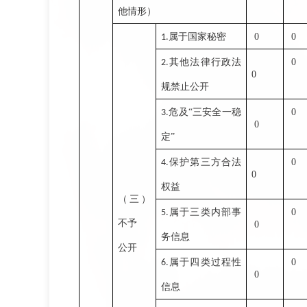
他情形）
属于国家秘密
0
0
1.
其他法律行政法
0
2.
0
规禁止公开
危及“三安全一稳
0
3.
0
定”
保护第三方合法
0
4.
0
权益
（三）
属于三类内部事
0
5.
不予
0
务信息
公开
属于四类过程性
0
6.
0
信息