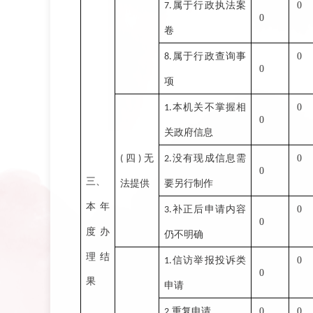
属于行政执法案
0
7.
0
卷
属于行政查询事
0
8.
0
项
本机关不掌握相
0
1.
0
关政府信息
四
无
没有现成信息需
0
(
)
2.
0
三、
法提供
要另行制作
本年
补正后申请内容
0
3.
0
度办
仍不明确
理结
信访举报投诉类
0
1.
0
果
申请
重复申请
0
0
2.