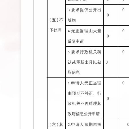
要求提供公开出
0
3.
0
五
不
版物
(
)
予处理
无正当理由大量
0
4.
0
反复申请
要求行政机关确
0
5.
认或重新出具以获
0
取信息
申请人无正当理
0
1.
由预期不补正、行
0
政机关不再处理其
政府信息公开申请
六
其
申请人预期未按
(
)
2.