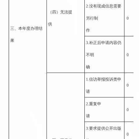
2.没有现成信息需要
（四）无法提
另行制
0
供
三、本年度办理结
作
果
3.补正后申请内容仍
不明
0
确
1.信访举报投诉类申
0
请
2.重复申
0
请
3.要求提供公开出版
0