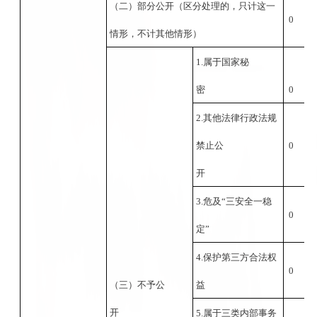
（二）部分公开（区分处理的，只计这一
0
情形，不计其他情形）
1.属于国家秘
密
0
2.其他法律行政法规
禁止公
0
开
3.危及“三安全一稳
0
定”
4.保护第三方合法权
0
（三）不予公
益
开
5.属于三类内部事务