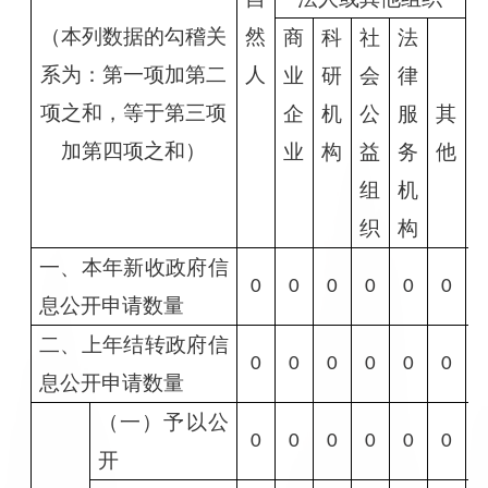
（本列数据的勾稽关
然
商
科
社
法
系为：第一项加第二
人
业
研
会
律
项之和，等于第三项
企
机
公
服
其
加第四项之和）
业
构
益
务
他
组
机
织
构
一、本年新收政府信
0
0
0
0
0
0
息公开申请数量
二、上年结转政府信
0
0
0
0
0
0
息公开申请数量
（一）予以公
0
0
0
0
0
0
开