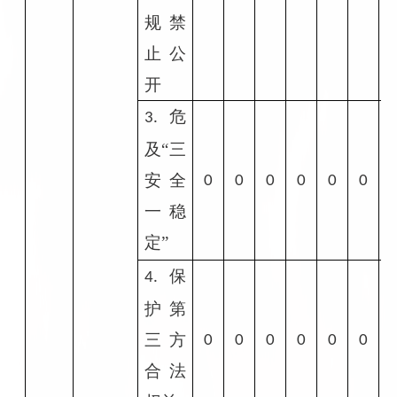
规禁
止公
开
危
3.
及“三
安全
0
0
0
0
0
0
一稳
定”
保
4.
护第
三方
0
0
0
0
0
0
合法