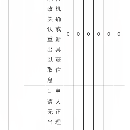
政机
关确
认或
0
0
0
0
0
0
重新
出具
以获
取信
息
申
1.
请人
无正
当理