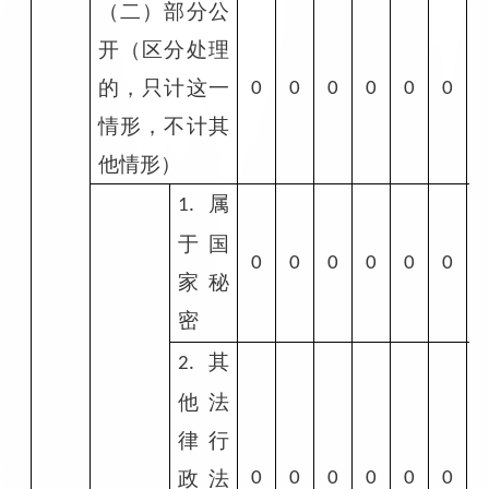
（二）部分公
开（区分处理
的，只计这一
0
0
0
0
0
0
情形，不计其
他情形）
属
1.
于国
0
0
0
0
0
0
家秘
密
其
2.
他法
律行
政法
0
0
0
0
0
0