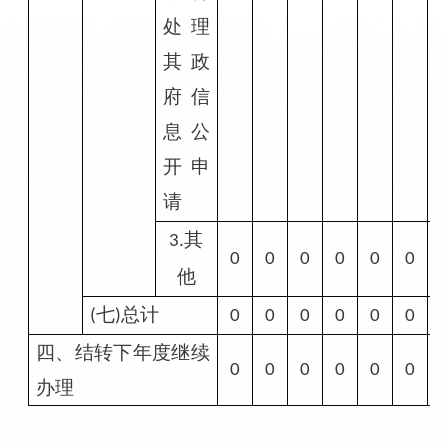
处理
其政
府信
息公
开申
请
其
3.
0
0
0
0
0
0
他
七
总计
(
)
0
0
0
0
0
0
四、结转下年度继续
0
0
0
0
0
0
办理