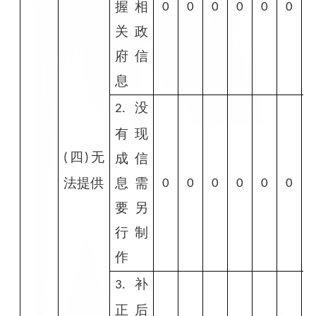
握相
0
0
0
0
0
0
关政
府信
息
没
2.
有现
四
无
成信
(
)
法提供
息需
0
0
0
0
0
0
要另
行制
作
补
3.
正后