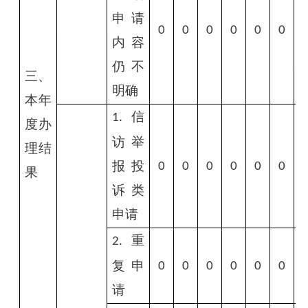
申请
0
0
0
0
0
0
内容
仍不
三、
明确
本年
信
1.
度办
访举
理结
报投
0
0
0
0
0
0
果
诉类
申请
重
2.
复申
0
0
0
0
0
0
请