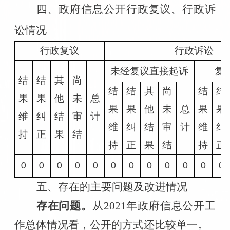
四、政府信息公开行政复议、行政诉
讼情况
行政复议
行政诉讼
未经复议直接起诉
复
结
结
其
尚
结
结
其
尚
结
结
果
果
他
未
总
果
果
他
未
总
果
果
维
纠
结
审
计
维
纠
结
审
计
维
纠
持
正
果
结
持
正
果
结
持
正
0
0
0
0
0
0
0
0
0
0
0
0
五、存在的主要问题及改进情况
存在问题。
从
2021年政府信息公开工
作总体情况看，公开的方式还比较单一。