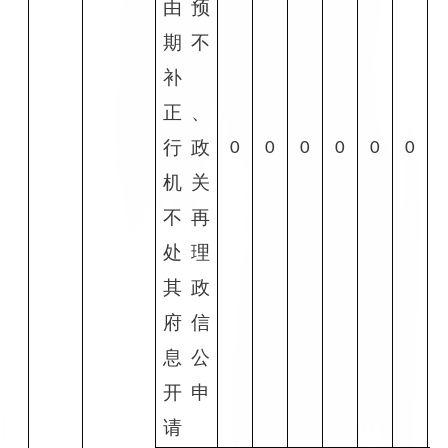
由预
期不
补
正、
行政
0
0
0
0
0
0
机关
不再
处理
其政
府信
息公
开申
请