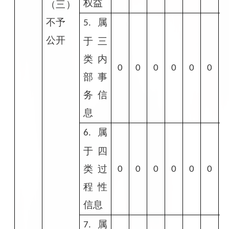
权益
（三）
不予
属
5.
公开
于三
类内
0
0
0
0
0
0
部事
务信
息
属
6.
于四
类过
0
0
0
0
0
0
程性
信息
属
7.