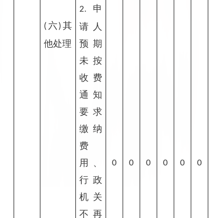
申
2.
六
其
请人
(
)
他处理
预期
未按
收费
通知
要求
缴纳
费
用、
0
0
0
0
0
0
行政
机关
不再