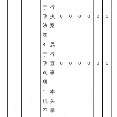
于行
政执
0
0
0
0
0
0
法案
卷
属
8.
于行
政查
0
0
0
0
0
0
询事
项
本
1.
机关
不掌