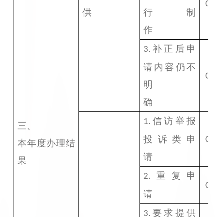
0
供
行制
作
补正后申
3.
请内容仍不
0
明
确
信访举报
1.
三、
投诉类申
0
本年度办理结
请
果
重复申
2.
0
请
要求提供
3.