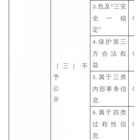
危及“三安
3.
全一稳
0
定”
保护第三
4.
方合法权
0
益
（三）不
予
属于三类
5.
公
内部事务信
0
开
息
属于四类
6.
过程性信
0
息