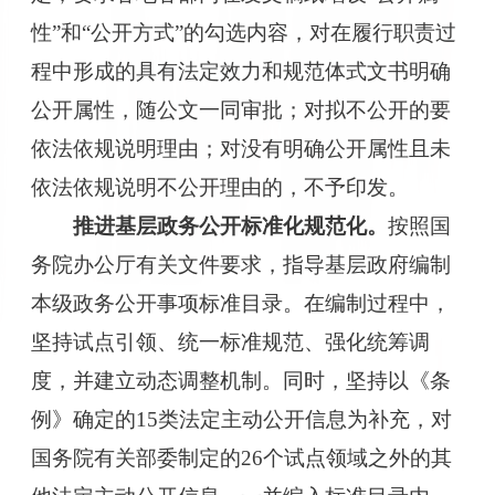
性
”
和
“
公开方式
”
的勾选内容，对在履行职责过
程中形成的具有法定效力和规范体式文书明确
公开属性，随公文一同审批
；
对拟不公开的要
依法依规说明理由
；
对没有明确公开属性且未
依法依规说明不公开理由的，不予印发。
推进基层政务公开标准化规范化。
按照国
务院办公厅有关文件要求，
指导
基层政府编制
本级
政务公开事项
标准目录。在编制过程中，
坚持试点引领、统一标准规范、强化统筹调
度，
并建立动态调整机制。
同时，坚持以《条
例》确定的
15类法定主动公开信息为补充，对
国务院有关部委制定的
26个试点领域之外的其