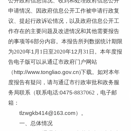
公开政府信息情况、收到和处理政府信息公开
申请情况、因政府信息公开工作被申请行政复
议
、
提起行政诉讼情况，以及政府信息公开工
作存在的主要问题及改进情况和其他需要报告
的事项等
6
部分内容。本报告所列数据统计期限
为
2020
年
1
月
1
日至
2020
年
12
月
31
日。本年度报
告电子版可以从通辽市政府门户网站
（
http://www.tongliao.gov.cn
)
下载。如对本年
度报告有疑问，请与通辽市
行政审批和
政务服
务局联系（
联系
电话
:
0475-
8837062
，
电子邮
箱：
tlzwgkb414@163.com
）。
一、
总体情况