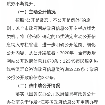
质效不断提升。
（一）主动公开情况
按照
“
公开是常态，不公开是例外
”
的原
则，
以全市政府网站政府信息公开专栏改版为
契机，将《条例》确定的
15
类法定主动公开信
息纳入专栏管理，
进一步
明确
公开范围、细化
公开内容
。
从公开渠道看
：
2020
年，
全市
政府
网站公开政府信息
11670
条
；
12345
市民服务热
线
答复群众咨询政府信息类
咨询
59239
条；政府
公报公开政府信息
337
条
。
（二）依申请公开情况
落实《国务院办公厅政府信息与政务公开
办公室关于转发
<
江苏省政府信息公开申请办理