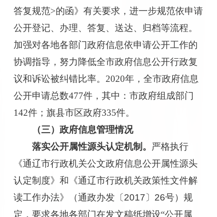
答复规范
>
的函
》有关要求，
进一步规范依申请
公开登记、办理、答复、送达、归档等
流程
。
加强
对
各
地
各部门政府信息依申请公开工作的
协调指导
，努力降低全市政府信息公开行政复
议和诉讼被纠错比率。
2020
年，全市
政府信息
公开
申请总数
477
件，其中：市政府组成
部门
142
件；旗县市区政府
335
件。
（三）政府信息管理情况
落实公开属性源头认定机制。
严格执行
《
通辽市行政机关公文政府信息公开属性源头
认定制度》和《通辽市行政机关政策性文件解
读工作办法》（通政办发〔
2017
〕
26
号）规
定，
要求各地各部门
在发文稿纸增设
“
公开属