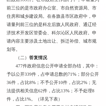
前
三
位的是
市政府办公室、
市自然资源
局
、
市
住房和城乡建设局
。在各旗县市区政府中，申
请量列前
三
位的是
科左后旗
人民政府
、
通辽
经
济技术开发区管委会
、
科尔沁区
人民政府
。申
请内容主要涉及土地出让、拆迁补偿、城市规
划等。
（二）
答复情况
477
件
政府信息公开
申请
全部办结，其中：
予以公开
339
件
，占
申请
总数的
71
%；
部分公开
36
件
，占
比
8
%
；
不予公开
10
件
，
占
比
2
%
；无
法提供
相关信息
62
件
，占
比
13
%
；不予处理
8
件，
占
比
1
%
。（详见下表）