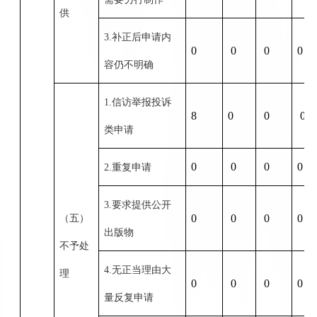
供
3.补正后申请内
0
0
0
0
容仍不明确
1.信访举报投诉
8
0
0
0
类申请
0
0
0
0
2.重复申请
3.要求提供公开
0
0
0
0
（五）
出版物
不予处
4.无正当理由大
理
0
0
0
0
量反复申请