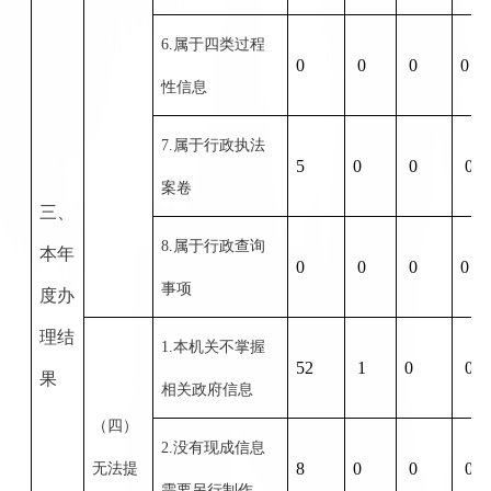
6.属于四类过程
0
0
0
0
性信息
7.属于行政执法
5
0
0
0
案卷
三、
8.属于行政查询
本年
0
0
0
0
事项
度办
理结
1.本机关不掌握
52
1
0
0
果
相关政府信息
（四）
2.没有现成信息
8
0
0
0
无法提
需要另行制作