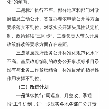
化
”
的倾向。
二是
标准执行不严。
部分地区和部门
对政
府信息
主动公开、
答复办理
依申请公开等方面
要求落实不到位
。
对落实公开源头属性认定机
制、
政策解读
“三同步”、主要负责人带头开展
政策解读等要求
方面存在差距
。
三是
基层政府政务公开
标准化规范化水平
不高。基层政府编制的政务公开事项标准目录
没有与业务工作紧密结合，标准目录的指导性
作用发挥不到位。
（二）改进计划
一是
继续执行
“周巡查、月整改、季通
报”工作机制
，进一步
压实各
地各部门公开责