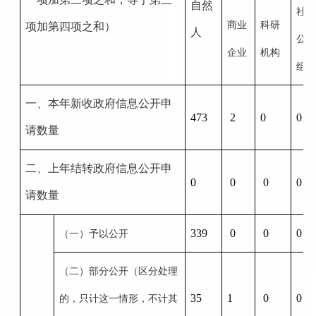
自然
社
商业
科研
项加第四项之和）
人
公
企业
机构
组
一、本年新收政府信息公开申
473
2
0
0
请数量
二、上年结转政府信息公开申
0
0
0
0
请数量
339
0
0
0
（一）予以公开
（二）部分公开（区分处理
35
1
0
0
的，只计这一情形，不计其