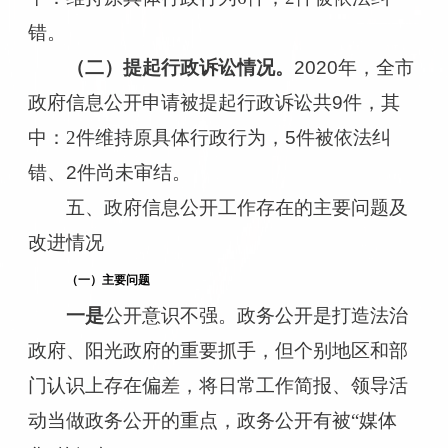
错。
（二）提起行政诉讼情况。
2020
年
，
全市
政府信息公
开申请被提起
行政诉讼共
9
件，其
中
：
2
件
维持原具体行政行为
，
5
件被依法纠
错
、
2
件尚未审结
。
五、政府信息公开工作存在的主要问题及
改进情况
（一）主要问题
一是
公开意识不强。
政务公开是打造法治
政府、阳光政府的
重要抓手，但
个别
地区和部
门
认识上存在偏差
，将日常工作简报、领导活
动当做政务公开的重点，政务公开有被
“
媒体