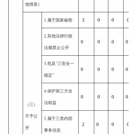
他情形）
3
0
0
0
1.属于国家秘密
2.其他法律行政
0
0
0
0
法规禁止公开
3.危及“三安全一
0
0
0
0
稳定”
4.保护第三方合
0
0
0
0
法权益
（三）
不予公
5.属于三类内部
2
0
0
0
开
事务信息