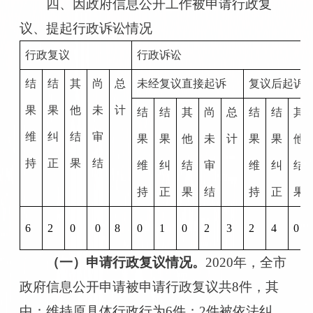
四、
因政府信息公开工作被申请行政复
议、提起行政诉讼情况
行政复议
行政诉讼
结
结
其
尚
总
未经复议直接起诉
复议后起诉
果
果
他
未
计
结
结
其
尚
总
结
结
其
维
纠
结
审
果
果
他
未
计
果
果
他
持
正
果
结
维
纠
结
审
维
纠
结
持
正
果
结
持
正
果
6
2
0
0
8
0
1
0
2
3
2
4
0
（一）
申请行政复议情况。
2020
年
，
全市
政府信息公开
申请被申请
行政复议共
8
件，其
中
：
维持原具体行政行为
6
件
；
2
件
被依法纠