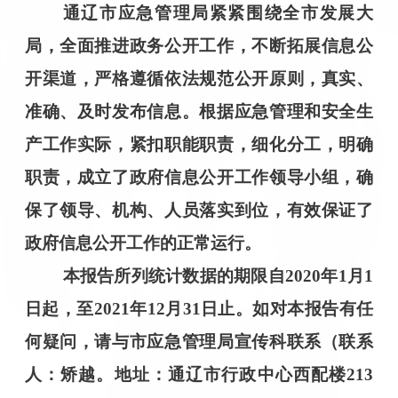
通辽
市应急
管理
局紧紧围绕全市发展大
局，全面推进政务公开工作，不断拓展信息公
开渠道，严格遵循依法规范公开原则，真实、
准确、及时发布信息。根据应急管理和安全生
产工作实际，紧扣职能职责，细化分工，明确
职责，成立了政府信息公开工作领导小组，确
保了领导、机构、人员落实到位，有效保证了
政府信息公开工作的正常运行。
本报告所列统计数据的期限自
20
20
年
1
月
1
日起，至
20
21
年
12月31日止。如对本报告有任
何疑问，请与
市应急管理局宣传科
联系（联系
人：
矫越
。
地址：通辽市行政中心
西配楼
213