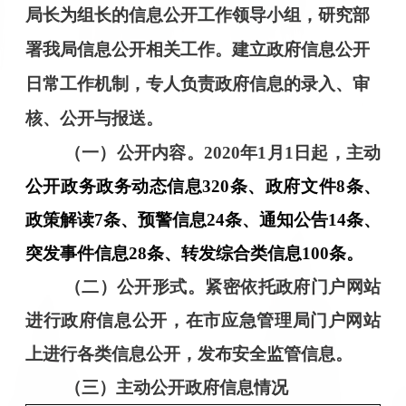
局长为组长的信息公开工作领导小组，研究部
署我局信息公开相关工作。建立政府信息公开
日常工作机制，专人负责政府信息的录入、审
核、公开与报送。
（一）公开内容。
20
20
年
1
月
1
日
起
，主动
公开政务
政务
动态
信息
320
条、
政府文件
8
条、
政策解读
7
条、预警信息
24
条、通知公告
14
条、
突发事件信息
28条、
转发综合类信息
100
条。
（二）公开形式。
紧密依托政府门户网站
进行政府信息公开，在市
应急管理局
门户网站
上进行各类信息公开，发布安全监管信息。
（三）主动公开政府信息情况