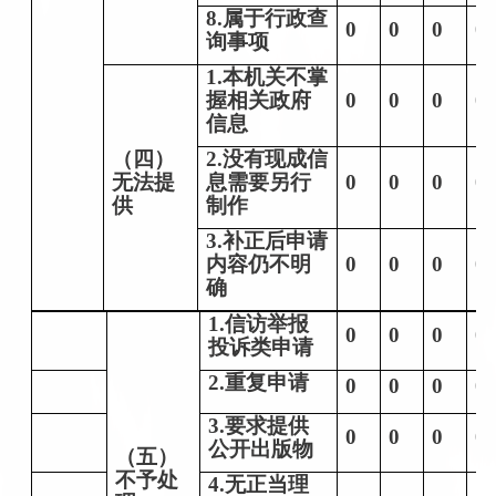
8.属于行政查
0
0
0
0
询事项
1.本机关不掌
握相关政府
0
0
0
0
信息
（四）
2.没有现成信
无法提
息需要另行
0
0
0
0
供
制作
3.补正后申请
内容仍不明
0
0
0
0
确
1.信访举报
0
0
0
0
投诉类申请
2.重复申请
0
0
0
0
3.要求提供
0
0
0
0
公开出版物
（五）
不予处
4.无正当理