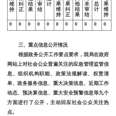
果
果
他
未
总
果
维
纠
结
审
计
维
纠
结
审
计
维
持
正
果
结
持
正
果
结
持
0
0
0
0
0
0
0
0
0
0
0
0
三
、重点信息公开情况
根据政务公开工作要点要求，我局在政府
网站上对社会公众普遍关注的
应急管理
监管信
息、组织机构职能、政策法规解读、权责清
单、政务服务信息、重大决策信息、近期工作
动态、预决算信息、重大安全预警信息等九个
方面进行了公开，主动回应社会公众关注热
点。