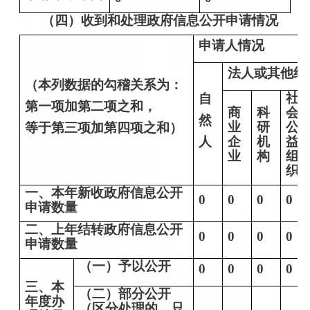
（四）收到和处理政府信息公开申请情况
申请人情况
法人或其他组
（本列数据的勾稽关系为：
社
自
第一项加第二项之和，
商
科
会
然
业
研
公
等于第三项加第四项之和）
人
企
机
益
业
构
组
织
一、本年新收政府信息公开
0
0
0
0
申请数量
二、上年结转政府信息公开
0
0
0
0
申请数量
（一）予以公开
0
0
0
0
三、本
（二）部分公开
年度办
（区分处理的，只