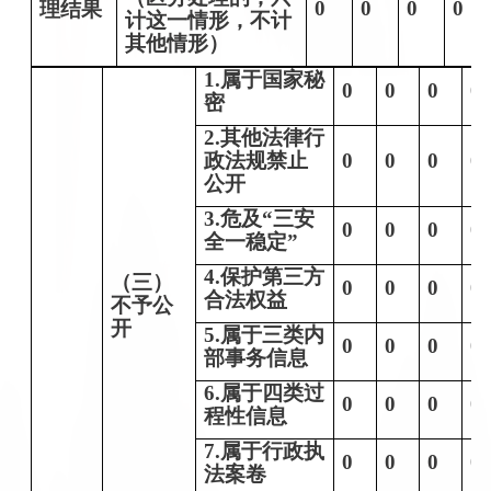
0
0
0
0
理结果
计这一情形，不计
其他情形）
1.属于国家秘
0
0
0
0
密
2.其他法律行
政法规禁止
0
0
0
0
公开
3.危及“三安
0
0
0
0
全一稳定”
4.保护第三方
（三）
0
0
0
0
合法权益
不予公
开
5.属于三类内
0
0
0
0
部事务信息
6.属于四类过
0
0
0
0
程性信息
7.属于行政执
0
0
0
0
法案卷