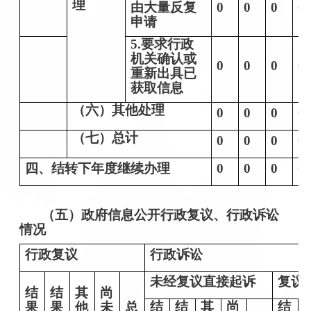
理
由大量反复
0
0
0
0
申请
5.要求行政
机关确认或
0
0
0
0
重新出具已
获取信息
（六）其他处理
0
0
0
0
（七）总计
0
0
0
0
四、结转下年度继续办理
0
0
0
0
（
五
）
政府信息公开行政复议、行政诉讼
情况
行政复议
行政诉讼
未经复议直接起诉
复议
结
结
其
尚
结
结
其
尚
结
果
果
他
未
总