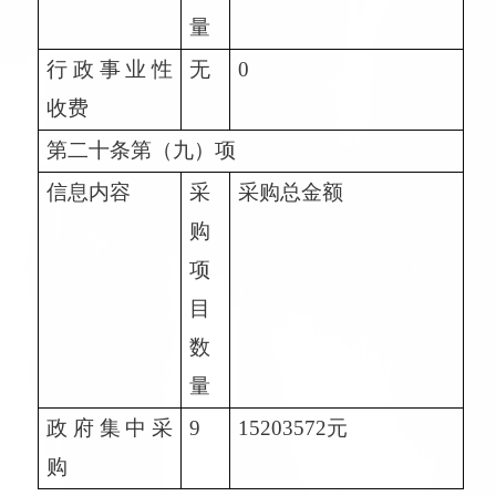
量
行政事业性
无
0
收费
第二十条第（九）项
信息内容
采
采购总金额
购
项
目
数
量
政府集中采
9
15203572
元
购