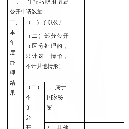
二、上年结转政府信息
公开申请数量
三、
（一）予以公开
本
（二）部分公开
年
（区分处理的，
度
只计这一情形，
办
不计其他情形）
理
结
（三）
1
、属于
果
不
国家秘
予
密
公
开
2
、其他