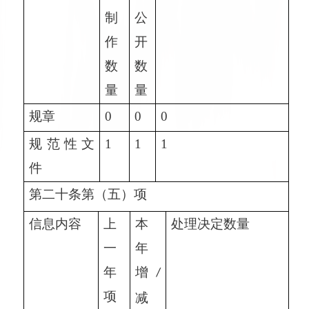
制
公
作
开
数
数
量
量
规章
0
0
0
规范性文
1
1
1
件
第二十条第（五）项
信息内容
上
本
处理决定数量
一
年
年
增
/
项
减