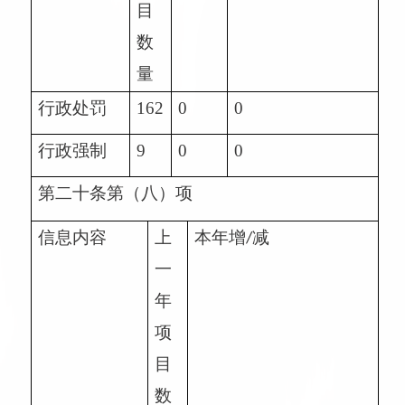
目
数
量
行政处罚
162
0
0
行政强制
9
0
0
第二十条第（八）项
信息内容
上
本年增
减
/
一
年
项
目
数