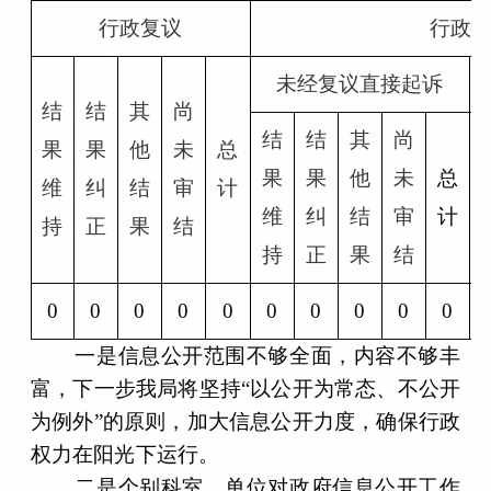
行政复议
行政
未经复议直接起诉
结
结
其
尚
结
结
其
尚
果
果
他
未
总
果
果
他
未
总
维
纠
结
审
计
维
纠
结
审
计
持
正
果
结
持
正
果
结
0
0
0
0
0
0
0
0
0
0
一是信息公开范围不够全面，内容不够丰
富，下一步我局将坚持
“以公开为常态、不公开
为例外”的原则，加大信息公开力度，确保行政
权力在阳光下运行。
二是个别科室、单位对政府信息公开工作