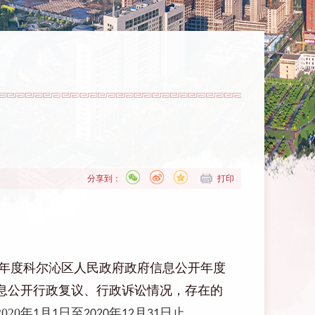
分享到：
打印
20年度科尔沁
区人民政府
政府
信息公开年度
息公开行政复议、行政诉讼情况，存在的
2020
年
月
日至
年
月
日止。
1
1
2020
12
31