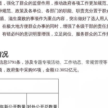
道，强化了群众的监督作用，推动政府各项工作更加规范
种规范、政策及各单位、各部门的职能、职责充分置于群
矛盾、滋生腐败的事项作为重点内容，突出做好了选人用
。在极大地方便群众办事的同时，增强了各级干部的责任
、有错必纠的意识明显增强，立足岗位、服务群众的工作
情况
信息
5791
条，
涉及
专题专项活动、工作动态、常规管理
等
项，政府集中采购
95
项，金额
12.3052
亿元。
年新公开数量
对外公开总数量