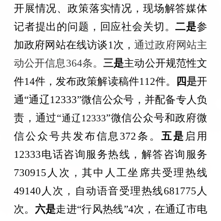
开展
情况
、政策落实情况
，现场解答媒体
记者提出的问题，回应社会关切。
二是
参
加政府网站在线访谈
1次，
通过政府网站主
动公开信息
364条
。
三
是
主动公开规范性文
件
14件，
发布政策解读稿件
112件。
四
是
开
通
“通辽
12333
”微信公众号，
并
配备专人负
责
，
通过
“
”微信公众号和政府微
通辽
12333
信公众号
共
发布信息
372
条
。
五是
启用
12333电话咨询服务热线，解答咨询服务
730915人次，其中人工坐席共受理热线
49140人次，自动语音受理热线681775人
次。
六
是
走进
“行风热线”4次，
在通辽市电