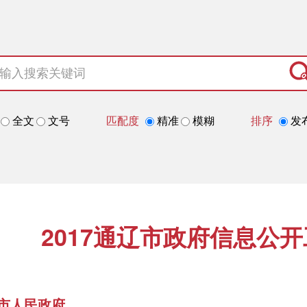
全文
文号
匹配度
精准
模糊
排序
发
2017通辽市政府信息公
市人民政府