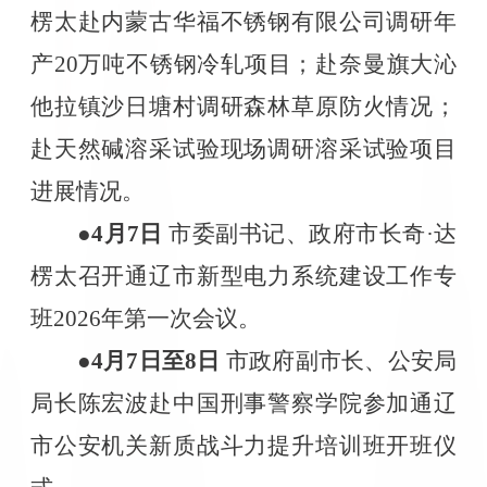
楞太赴内蒙古华福不锈钢有限公司调研年
产
20
万吨不锈钢冷轧项目；赴奈曼旗大沁
他拉镇沙日塘村调研森林草原防火情况；
赴天然碱溶采试验现场调研溶采试验项目
进展情况。
●4
月
7
日
市委副书记、政府市长奇·达
楞太召开通辽市新型电力系统建设工作专
班
2026
年第一次会议。
●4
月
7
日至
8
日
市政府副市长、公安局
局长陈宏波赴中国刑事警察学院参加通辽
市公安机关新质战斗力提升培训班开班仪