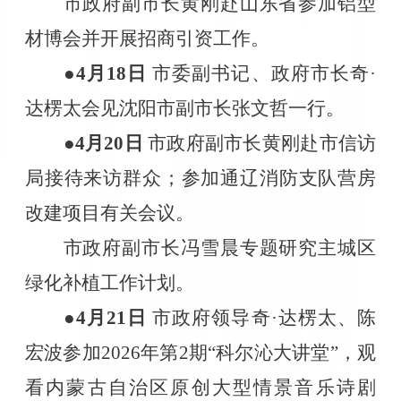
市政府副市长黄刚赴山东省参加铝型
材博会并开展招商引资工作。
●4
月
18
日
市委副书记、政府市长奇·
达楞太会见沈阳市副市长张文哲一行。
●4
月
20
日
市政府副市长黄刚赴市信访
局接待来访群众；参加通辽消防支队营房
改建项目有关会议。
市政府副市长冯雪晨专题研究主城区
绿化补植工作计划。
●4
月
21
日
市政府领导奇·达楞太、陈
宏波参加
2026
年第
2
期“科尔沁大讲堂”，观
看内蒙古自治区原创大型情景音乐诗剧