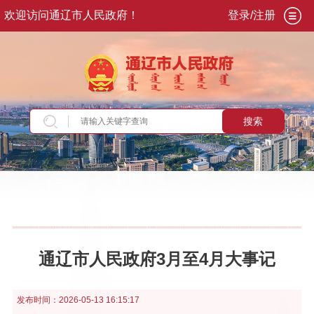
欢迎访问通辽市人民政府！
登录/注册
搜索
当前位置：
首页
>
政务公开
>
政府信息公开
>
政
府公报
>
2026
>
第2期
>
通辽市人民政府大事记
通辽市人民政府3月至4月大事记
发布时间：
2026-05-13 16:15:17