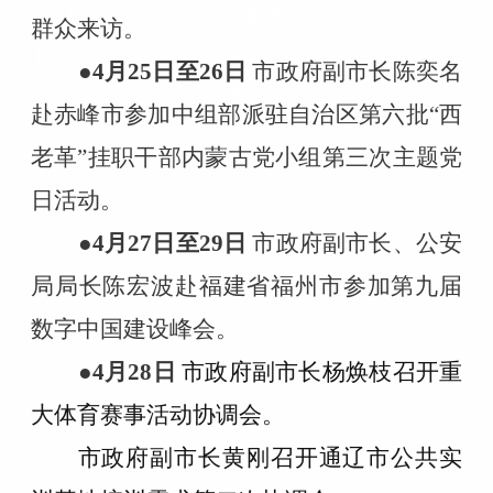
群众来访。
●4
月
25
日至
26
日
市政府副市长陈奕名
赴赤峰市参加中组部派驻自治区第六批“西
老革”挂职干部内蒙古党小组第三次主题党
日活动。
●4
月
27
日至
29
日
市政府副市长、公安
局局长陈宏波赴福建省福州市参加第九届
数字中国建设峰会。
●4
月
28
日
市政府副市长杨焕枝召开重
大体育赛事活动协调会。
市政府副市长黄刚召开通辽市公共实