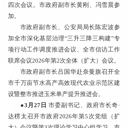
四次会议。市政府副市长黄刚、冯雪晨参
加。
市政府副市长、公安局局长陈宏波参
加全市深化基层治理“三升三降三构建”专
项行动工作调度推进会议、全市信访工作
联席会议
2026
年第
2
次全体（扩大）会议。
市政府副市长吕国华赴奈曼旗召开全
市千万亩节水高产高效现代农业示范区建
设暨整市推进玉米单产提升推进会。
●3
月
27
日
市委副书记、政府市长奇·
达楞太召开市政府
2026
年第
5
次党组（扩
大）会议暨第
3
次理论学习中心组学习。市