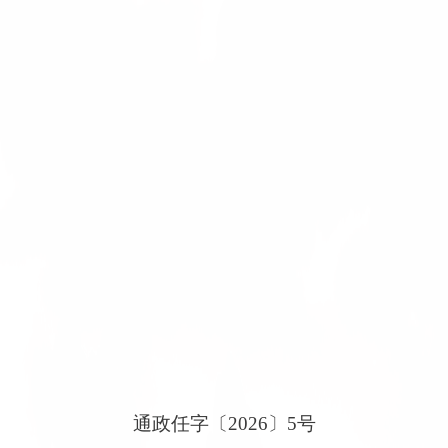
通政任字〔
2026
〕
5
号