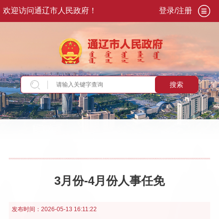
欢迎访问通辽市人民政府！
登录/注册
搜索
当前位置：
首页
>
政务公开
>
政府信息公开
>
政
府公报
>
2026
>
第2期
>
人事任免
3月份-4月份人事任免
发布时间：
2026-05-13 16:11:22