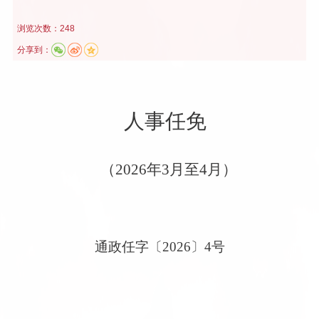
浏览次数：248
分享到：
人事任免
（
2026
年
3
月至
4
月
）
通政任字〔
2026
〕
4
号