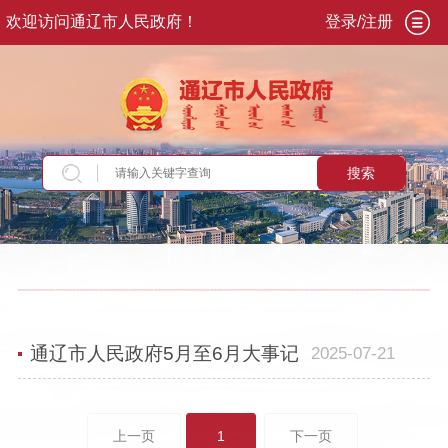
欢迎访问通辽市人民政府！
登录/注册
搜索
当前位置：
首页
>
政务公开
>
政府信息公开
>
政
府公报
>
2025
>
第3期
>
通辽市人民政府大事记
通辽市人民政府5月至6月大事记
2025-07-21
上一页
1
下一页