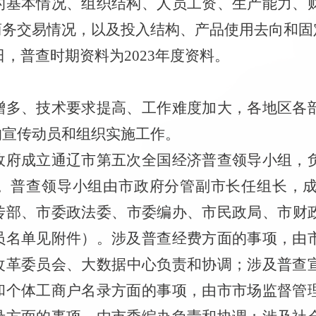
的基本情况、组织结构、人员工资、生产能力、
商务交易情况，以及投入结构、产品使用去向和固
日，普查时期资料为
2023
年度资料。
增多、技术要求提高、工作难度加大
，
各地
区
各
的宣传动员和组织实施工作。
政府成立通辽市
第五次
全国
经济普查领导小组，
。普查领导小组由市政府分管副市长任组长，
传
部、
市委政法委
、
市委
编办、
市
民政
局
、
市
财
员名单见附件）
。涉及普查经费方面的事项，由
改革委
员会
、大数据中心
负责和协调；涉及普查
和个体工商户名录方面的事项，由
市
市场监
督管