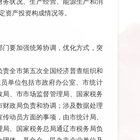
财务状况、生产经营、能源生产和消
定资产投资构成情况等。
部门
要
加强
统筹协调，优化方式，突
负责全市第五次全国经济普查组织和
成员单位包括
市
政府办公
室
、
市
统计
政
局
、
市
市场监督
管理
局
、
国家税务
市财政局
负责和协调；涉及数据处理
宣传动员方面的事项，由
市
统计局、
理
局、
国家税务总局通辽市
税务局负