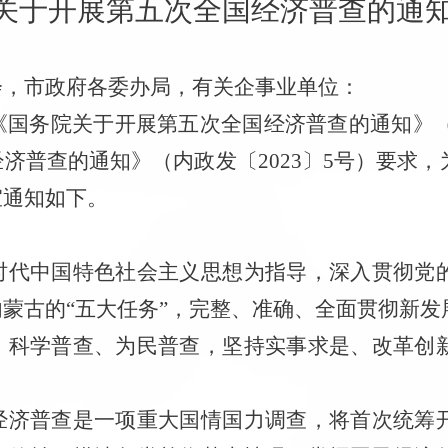
关于开展第五次全国经济普查的通
会，市
政府各委办局，
有关
企
事
业
单位：
《国务院关于开展第五次全国经济普查的通知》
经济普查的通知
》（内政发
〔
2023
〕
5
号）
要求
，
宜
通知如下。
时代中国特色社会主义思想为指导，深入贯彻党
内蒙古的
“五大任务”
，完整、准确、全面贯彻新发
、科学普查、为民普查，坚持实事求是、改革创
经济普查是一项重大国情国力调查，将首次统筹