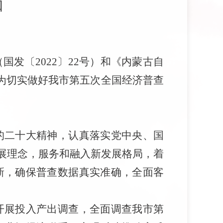
知
（国发
〔
2022
〕
22
号
）和
《内蒙古自
为切实做好我市第五次全国经济普查
的二十大精神
，
认真落实党中央、国
展理念，
服务和融入
新发展格局，着
新，确保普查数据真实准确，全面客
开展投入产出调查，全面调查我
市
第