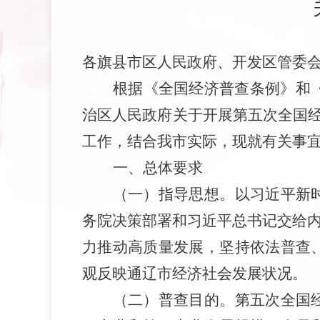
各旗县市区人民政府、开发区管委
根据《全国经济普查条例》
和
治区人民政府
关于开展第五次全国
工作，
结合
我
市实际，现就
有关事
一
、
总体要求
（
一
）
指导思想。
以习近平新
务院决策部署
和习近平总书记交给
力推动高质量发展，坚持依法普查
观反映
通辽
市
经济社会发展状况。
（
二
）
普查目的。
第五次全国