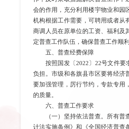
会的作用
，
充分利用楼宇物业和园
机构根据工作需要，可聘用或者从
商调人员在原单位的工资、福利及
定普查工作队伍，确保普查工作顺
五
、
普查经费保障
按照
国发
〔
2022
〕
22
号文件要
负担
。市级和各旗县市区要将经济
要加强管理，厉行节约，专款专用
的质量。
六
、
普查工作要求
（
一
）
坚持依法普查。
所有普
计法实施条例》和《全国经济普查