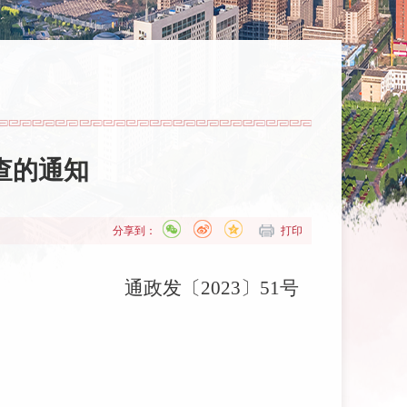
查的通知
分享到：
打印
通政发
〔
2023
〕
51
号