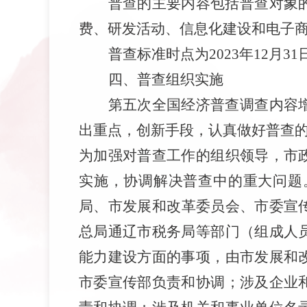
普查的主要内容包括普查对象
费、研发活动、信息化建设和电子
普查标准时点为
2023
年
12
月
31
四
、
普查组织实施
第五次全国经济普查调查内容
出重点，创新手段，认真做好普查
为加强对普查工作的组织领导，
市
实施，
协调解决普查中的重大问题
局、
市
发展
和
改革
委员会
、
市委宣
总局通辽市
税务局等部门
（组成人
能力建设方面的事项，由
市
发展
和
市委
宣传部负责和协调；涉及企业