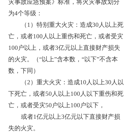
灾事故应急预案》标准，将火灾事故划分
为
4
个等级：
（
1
）特别重大火灾：造成
30
人以上死
亡，或者
100
人以上重伤和死亡，或者受灾
100
户以上，或者
3
亿元以上直接财产损失
的火灾。（
“
以上
”
含本数，
“
以下
”
不含本
数，下同）
（
2
）重大火灾：造成
10
人以上
30
人以
下死亡，或者
50
人以上
100
人以下重伤和死
亡，或者受灾
50
户以上
100
户以下，
或者
1
亿元以上
3
亿元以下直接财产损
失的火灾。