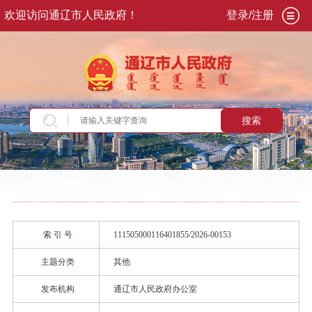
欢迎访问通辽市人民政府！
登录/注册
搜索
当前位置：
首页
>
政务公开
>
政府信息公开
>
政
策
>
···
索 引 号
111505000116401855/2026-00153
主题分类
其他
发布机构
通辽市人民政府办公室