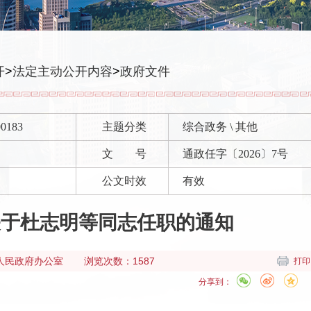
开
>
法定主动公开内容
>
政府文件
00183
主题分类
综合政务 \ 其他
文 号
通政任字〔2026〕7号
公文时效
有效
关于杜志明等同志任职的通知
人民政府办公室
浏览次数：1587
打印
分享到：