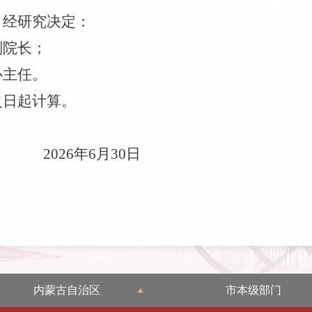
，经
研究决定：
副院长；
心主任。
之日起计算。
26
年
6
月
30
日
内蒙古自治区
市本级部门