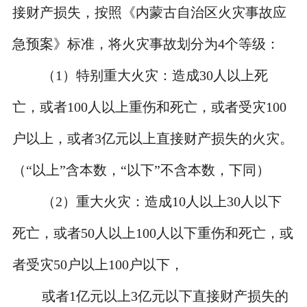
接财产损失，按照《内蒙古自治区火灾事故应
急预案》标准，将火灾事故划分为
4
个等级：
（
1
）特别重大火灾：造成
30
人以上死
亡，或者
100
人以上重伤和死亡，或者受灾
100
户以上，或者
3
亿元以上直接财产损失的火灾。
（
“
以上
”
含本数，
“
以下
”
不含本数，下同）
（
2
）重大火灾：造成
10
人以上
30
人以下
死亡，或者
50
人以上
100
人以下重伤和死亡，或
者受灾
50
户以上
100
户以下，
或者
1
亿元以上
3
亿元以下直接财产损失的