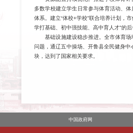
多数学校建立学生日常参与体育活动、体
体系。建立“体校+学校”联合培养计划，
学打基础、初中强技能、高中育人才”的后
基础设施建设稳步推进。全市体育场地
问题，通辽五中操场、开鲁县全民健身中心向
块，达到了国家相关要求。
中国政府网