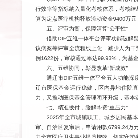
行效率等指标纳入量化考核体系，考核结
算为定点医疗机构释放流动资金9400万
五、评审为衡，保障清算“公平性”
借助DIP五维一体平台评审功能破
议病案等评审全流程线上化，减少人为干预
例1622份，审核通过率达99.93%，
六、五维协同，彰显改革“新成效”
通辽市DIP五维一体平台五大功能深
辽市医保基金运行稳健，区内异地住院直
力，又推动医保基金管理闭环升级，基本
七、精准拨付，缓解垫资“重压力”
2025年全市城镇职工、城乡居民基
审、自治区复审后，申请用款6799.2
力全市医疗卫生事业提质增效，切实守护