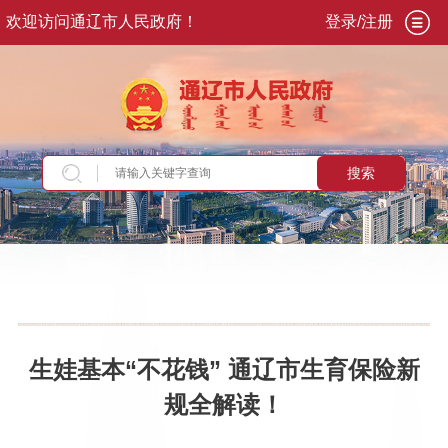
欢迎访问通辽市人民政府！
登录/注册
搜索
当前位置：
首页
>
政务公开
>
政府信息公开
>
法
定主动公开内容
>
重点领域信息
>
医疗卫生
生娃基本“不花钱” 通辽市生育保险新
规全解读！