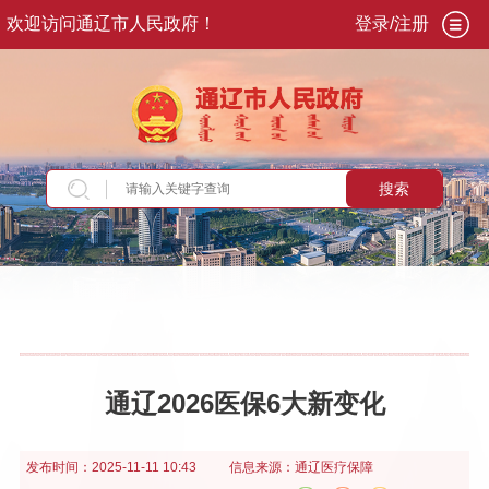
欢迎访问通辽市人民政府！
登录/注册
搜索
当前位置：
首页
>
政务公开
>
政府信息公开
>
法
定主动公开内容
>
重点领域信息
>
医疗卫生
通辽2026医保6大新变化
发布时间：
2025-11-11 10:43
信息来源：
通辽医疗保障