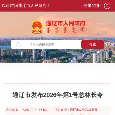
欢迎访问通辽市人民政府！
登录/注册
搜索
当前位置：
首页
>
政务公开
>
政府信息公开
>
法
定主动公开内容
>
重点领域信息
>
生态环境
>
政
策
通辽市发布2026年第1号总林长令
发布时间：
2026-04-21 15:53
信息来源：
通辽市林业和草原局