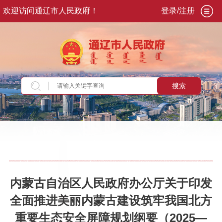
欢迎访问通辽市人民政府！
登录/注册
搜索
当前位置：
首页
>
政务公开
>
政府信息公开
>
法
定主动公开内容
>
重点领域信息
>
生态环境
>
政
策
内蒙古自治区人民政府办公厅关于印发
全面推进美丽内蒙古建设筑牢我国北方
重要生态安全屏障规划纲要（2025—