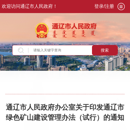
欢迎访问通辽市人民政府！
登录/注册
搜索
当前位置：
首页
>
政务公开
>
政府信息公开
>
法
定主动公开内容
>
重点领域信息
>
生态环境
>
政
策
通辽市人民政府办公室关于印发通辽市
绿色矿山建设管理办法（试行）的通知