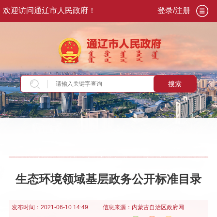
欢迎访问通辽市人民政府！
登录/注册
搜索
当前位置：
首页
>
政务公开
>
政府信息公开
>
法
定主动公开内容
>
重点领域信息
>
生态环境
>
政
策
生态环境领域基层政务公开标准目录
发布时间：
2021-06-10 14:49
信息来源：
内蒙古自治区政府网