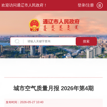
欢迎访问通辽市人民政府！
登录/注册
搜索
当前位置：
首页
>
政务公开
>
政府信息公开
>
法
定主动公开内容
>
重点领域信息
>
生态环境
>
空
气质量
城市空气质量月报 2026年第4期
发布时间：
2026-05-27 10:40