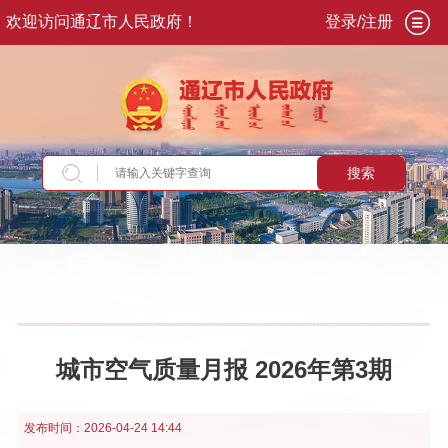
欢迎访问通辽市人民政府！
登录/注册
搜索
当前位置：
首页
>
政务公开
>
政府信息公开
>
法
定主动公开内容
>
重点领域信息
>
生态环境
>
空
气质量
城市空气质量月报 2026年第3期
发布时间：
2026-04-24 14:44