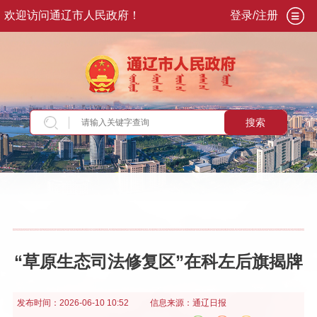
欢迎访问通辽市人民政府！
登录/注册
搜索
当前位置：
首页
>
政务公开
>
政府信息公开
>
法
定主动公开内容
>
重点领域信息
>
生态环境
>
措
施及实施情况
“草原生态司法修复区”在科左后旗揭牌
发布时间：
2026-06-10 10:52
信息来源：
通辽日报