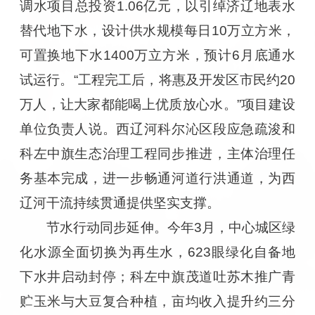
调水项目总投资1.06亿元，以引绰济辽地表水
替代地下水，设计供水规模每日10万立方米，
可置换地下水1400万立方米，预计6月底通水
试运行。“工程完工后，将惠及开发区市民约20
万人，让大家都能喝上优质放心水。”项目建设
单位负责人说。西辽河科尔沁区段应急疏浚和
科左中旗生态治理工程同步推进，主体治理任
务基本完成，进一步畅通河道行洪通道，为西
辽河干流持续贯通提供坚实支撑。
节水行动同步延伸。今年3月，中心城区绿
化水源全面切换为再生水，623眼绿化自备地
下水井启动封停；科左中旗茂道吐苏木推广青
贮玉米与大豆复合种植，亩均收入提升约三分