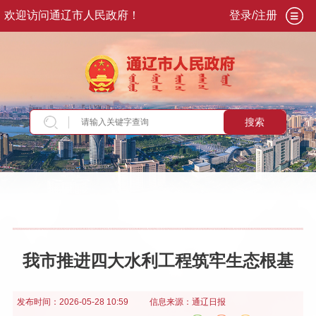
欢迎访问通辽市人民政府！
登录/注册
搜索
当前位置：
首页
>
政务公开
>
政府信息公开
>
法
定主动公开内容
>
重点领域信息
>
生态环境
>
措
施及实施情况
我市推进四大水利工程筑牢生态根基
发布时间：
2026-05-28 10:59
信息来源：
通辽日报