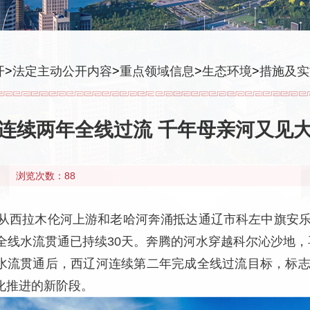
开
>
法定主动公开内容
>
重点领域信息
>
生态环境
>
措施及实
连续两年全线过流 千年母亲河又见
浏览次数：88
头从西拉木伦河上游和老哈河奔涌抵达通辽市科左中旗安
全线水流贯通已持续30天。奔腾的河水穿越科尔沁沙地
全线水流贯通后，西辽河连续第二年完成全线过流目标，标
化推进的新阶段。