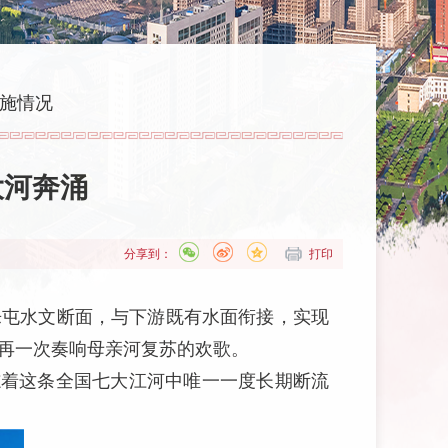
施情况
大河奔涌
分享到：
打印
乐屯水文断面，与下游既有水面衔接，实现
，再一次奏响母亲河复苏的欢歌。
志着这条全国七大江河中唯一一度长期断流