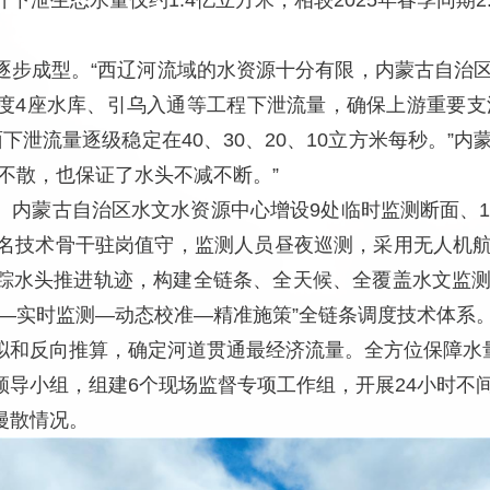
下泄生态水量仅约1.4亿立方米，相较2025年春季同期2
逐步成型。“西辽河流域的水资源十分有限，内蒙古自治
度4座水库、引乌入通等工程下泄流量，确保上游重要支流
下泄流量逐级稳定在40、30、20、10立方米每秒。”
不散，也保证了水头不减不断。”
。内蒙古自治区水文水资源中心增设9处临时监测断面、1
名技术骨干驻岗值守，监测人员昼夜巡测，采用无人机航拍
踪水头推进轨迹，构建全链条、全天候、全覆盖水文监
演—实时监测—动态校准—精准施策”全链条调度技术体系
拟和反向推算，确定河道贯通最经济流量。全方位保障水
领导小组，组建6个现场监督专项工作组，开展24小时不
漫散情况。