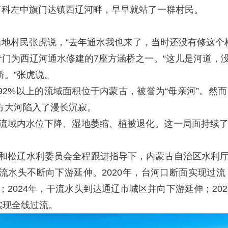
市科左中旗门达镇西辽河畔，早早就站了一群村民。
当地村民张虎说，“去年通水我也来了，当时还没有修这个
专门为西辽河通水修建的7座方涵桥之一。“这儿是河道，
。”张虎说。
2%以上的流域面积位于内蒙古，被誉为“母亲河”。然而
方大河陷入了漫长沉寂。
，流域内水位下降、湿地萎缩、植被退化。这一局面持续了
部署和松辽水利委员会全程跟进指导下，内蒙古自治区水利
水头不断向下游延伸。2020年，台河口断面实现过流；
；2024年，干流水头到达通辽市城区并向下游延伸；20
实现全线过流。