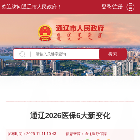
欢迎访问通辽市人民政府！
登录/注册
搜索
当前位置：
首页
>
政务公开
>
政府信息公开
>
法
定主动公开内容
>
重点领域信息
>
公共企事业单
位信息公开
>
卫生健康领域
通辽2026医保6大新变化
发布时间：
2025-11-11 10:43
信息来源：
通辽医疗保障