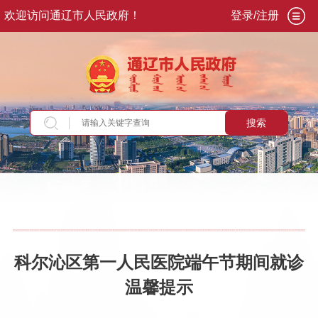
欢迎访问通辽市人民政府！
登录/注册
搜索
当前位置：
首页
>
政务公开
>
政府信息公开
>
法
定主动公开内容
>
重点领域信息
>
公共企事业单
位信息公开
>
卫生健康领域
科尔沁区第一人民医院端午节期间就诊
温馨提示