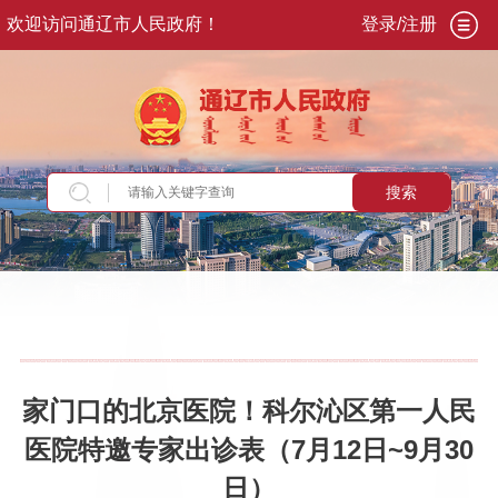
欢迎访问通辽市人民政府！
登录/注册
搜索
当前位置：
首页
>
政务公开
>
政府信息公开
>
法
定主动公开内容
>
重点领域信息
>
公共企事业单
位信息公开
>
卫生健康领域
家门口的北京医院！科尔沁区第一人民
医院特邀专家出诊表（7月12日~9月30
日）