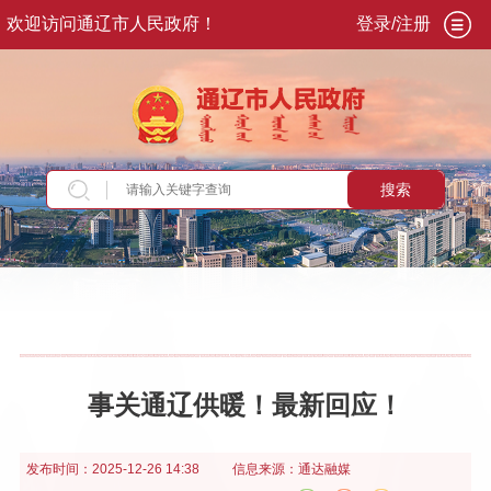
欢迎访问通辽市人民政府！
登录/注册
搜索
当前位置：
首页
>
政务公开
>
政府信息公开
>
法
定主动公开内容
>
重点领域信息
>
公共企事业单
位信息公开
>
供水、供气、供热领域
事关通辽供暖！最新回应！
发布时间：
2025-12-26 14:38
信息来源：
通达融媒