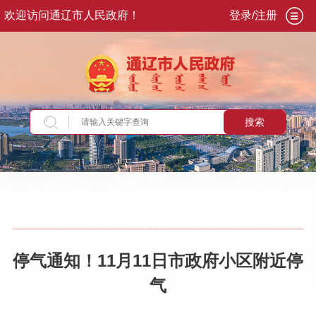
欢迎访问通辽市人民政府！
登录/注册
搜索
当前位置：
首页
>
政务公开
>
政府信息公开
>
法
定主动公开内容
>
重点领域信息
>
公共企事业单
位信息公开
>
供水、供气、供热领域
停气通知！11月11日市政府小区附近停
气