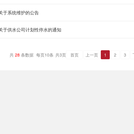
关于系统维护的公告
关于供水公司计划性停水的通知
共
28
条数据
每页
10
条
共
3
页
首页
上一页
1
2
3