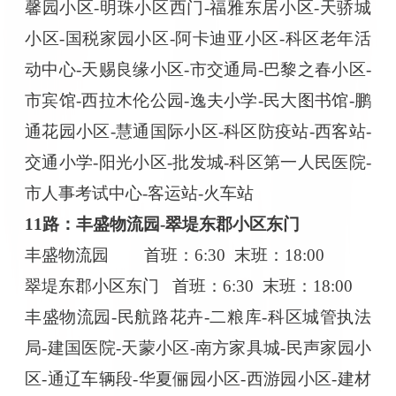
馨园小区-明珠小区西门-福雅东居小区-天骄城
小区-国税家园小区-阿卡迪亚小区-科区老年活
动中心-天赐良缘小区-市交通局-巴黎之春小区-
市宾馆-西拉木伦公园-逸夫小学-民大图书馆-鹏
通花园小区-慧通国际小区-科区防疫站-西客站-
交通小学-阳光小区-批发城-科区第一人民医院-
市人事考试中心-客运站-火车站
11路：丰盛物流园-翠堤东郡小区东门
丰盛物流园
首班：
6:30 末班：18:00
翠堤东郡小区东门
首班：
6:30 末班：18:00
丰盛物流园
-民航路花卉-二粮库-科区城管执法
局-建国医院-天蒙小区-南方家具城-民声家园小
区-通辽车辆段-华夏俪园小区-西游园小区-建材