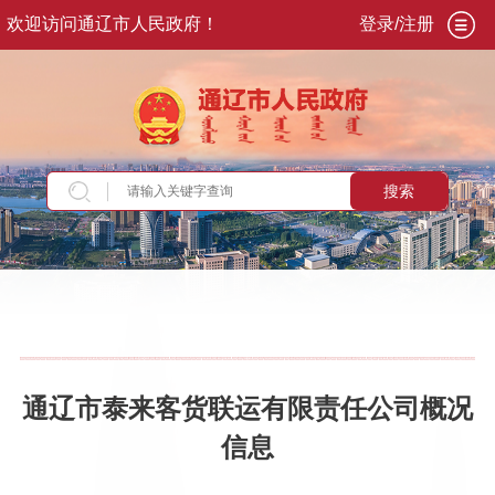
欢迎访问通辽市人民政府！
登录/注册
搜索
当前位置：
首页
>
政务公开
>
政府信息公开
>
法
定主动公开内容
>
重点领域信息
>
公共企事业单
位信息公开
>
公共交通领域
通辽市泰来客货联运有限责任公司概况
信息