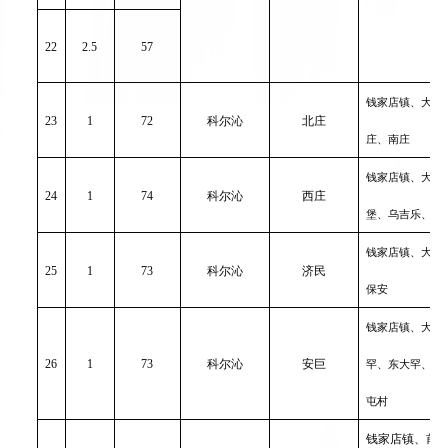
22
2.5
57
钱家店镇、大林
23
1
72
科尔沁
北庄
庄、南庄
钱家店镇、大林
24
1
74
科尔沁
西庄
堡、乌吉乐、民
钱家店镇、大林
25
1
73
科尔沁
济民
保安
钱家店镇、大林
26
1
73
科尔沁
安巨
罕、东大罕、后
屯村
钱家店镇、前