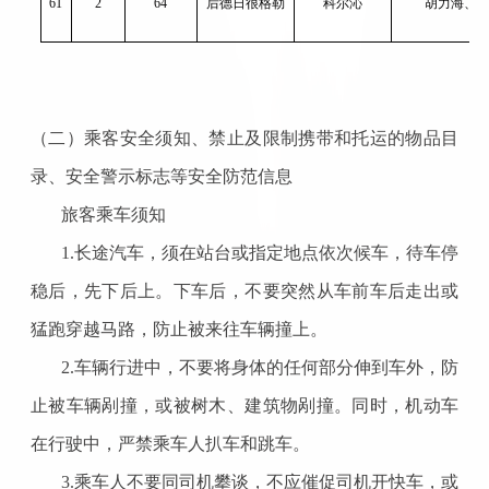
61
2
64
后德日很格勒
科尔沁
胡力海、
（二）乘客安全须知、禁止及限制携带和托运的物品目
录、安全警示标志等安全防范信息
旅客乘车须知
1.长途汽车，须在站台或指定地点依次候车，待车停
稳后，先下后上。下车后，不要突然从车前车后走出或
猛跑穿越马路，防止被来往车辆撞上。
2.车辆行进中，不要将身体的任何部分伸到车外，防
止被车辆剐撞，或被树木、建筑物剐撞。同时，机动车
在行驶中，严禁乘车人扒车和跳车。
3.乘车人不要同司机攀谈，不应催促司机开快车，或