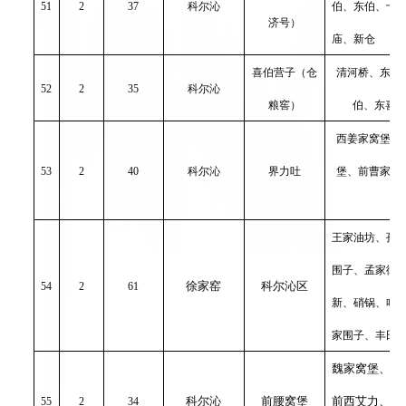
51
2
37
科尔沁
伯、东伯、十
济号）
庙、新仓
喜伯营子（仓
清河桥、东姜
52
2
35
科尔沁
粮窖）
伯、东喜
西姜家窝堡、
53
2
40
科尔沁
界力吐
堡、前曹家窝
王家油坊、孙
围子、孟家街
徐家窑
科尔沁区
54
2
61
新、硝锅、哈
家围子、丰田
魏家窝堡、新
科尔沁
前腰窝堡
前西艾力、张
55
2
34