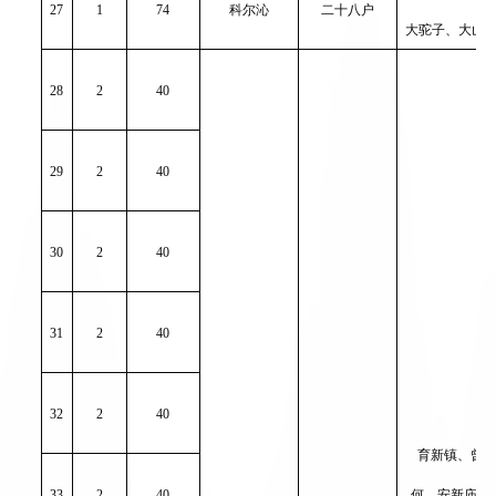
27
1
74
科尔沁
二十八户
大驼子、大山
28
2
40
29
2
40
30
2
40
31
2
40
32
2
40
育新镇、曾
33
2
40
何、安新庙、