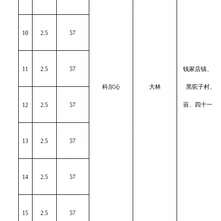
10
2.5
57
11
2.5
57
钱家店镇、前
科尔沁
大林
黑驼子村、
亩、四十一号
12
2.5
57
13
2.5
57
14
2.5
57
15
2.5
57