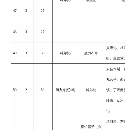
47
3
27
48
3
27
兴隆屯、杜家
49
3
39
科尔沁
敖力布皋
街、立德堂、
东佳木斯、西
九营子、西辽
50
2
58
胡力海
(辽畔)
科尔沁
镇、丁汉窝堡
腰街、辽河一
屯
清河桥、东姜
喜伯营子（公