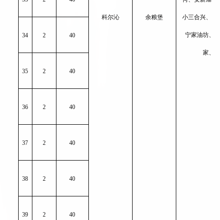
科尔沁
余粮堡
小三合兴、前
宁家油坊、
34
2
40
家、
35
2
40
36
2
40
37
2
40
38
2
40
39
2
40