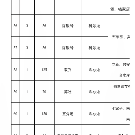
堡、钱家店镇
官银号
科尔沁
56
3
56
关家窑、莫力
官银号
科尔沁
57
3
56
立新、兴安、
58
1
135
双兴
科尔沁
台水库、
特斯跟艾勒
59
1
70
苏吐
科尔沁
拉
七家子、南哈
60
1
150
五分场
科尔沁
南骆