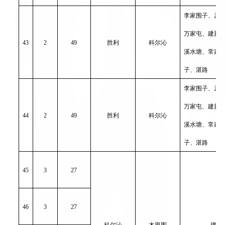
李家围子、孟
万家屯、建新
43
2
49
胜利
科尔沁
溪水塘、常家
子、湛路
李家围子、孟
万家屯、建新
44
2
49
胜利
科尔沁
溪水塘、常家
子、湛路
45
3
27
46
3
27
科尔沁
木里图
建国