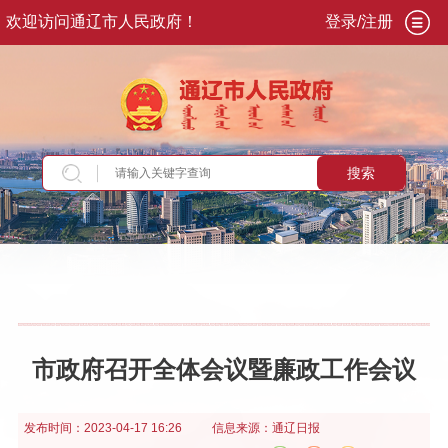
欢迎访问通辽市人民政府！
登录/注册
搜索
当前位置：
首页
>
政务公开
>
政府信息公开
>
法
定主动公开内容
>
重大会议
>
市政府全体会议
市政府召开全体会议暨廉政工作会议
发布时间：
2023-04-17 16:26
信息来源：
通辽日报