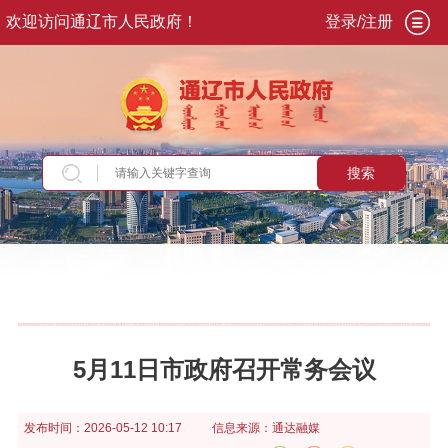
欢迎访问通辽市人民政府！
登录/注册
搜索
当前位置：
首页
>
政务公开
>
政府信息公开
>
法
定主动公开内容
>
重大会议
>
市政府常务会议
5月11日市政府召开常务会议
发布时间：
2026-05-12 10:17
信息来源：
通达融媒