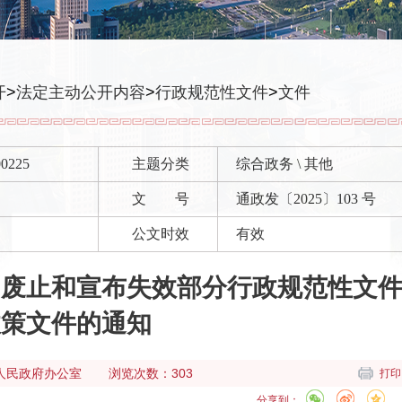
开
>
法定主动公开内容
>
行政规范性文件
>
文件
00225
主题分类
综合政务 \ 其他
文 号
通政发〔2025〕103 号
公文时效
有效
、废止和宣布失效部分行政规范性文
政策文件的通知
人民政府办公室
浏览次数：303
打印
分享到：