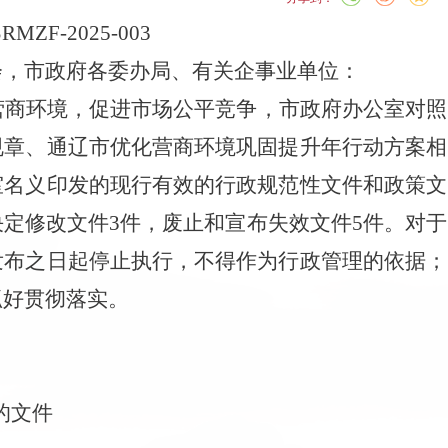
RMZF-2025-003
会，市政府各委办局
、有关企事业单位
：
营商环境，促进市场公平竞争，
市政府
办公室对照
规章、通辽市优化营商环境
巩固提升年行动方案
相
室名义印发的现行有效的行政规范性文件和政策文
决定修改文件
3
件，废止和宣布失效文件
5
件
。对于
发布之日起停止执行，不得作为行政管理的依据；
抓好贯彻落实。
的
文件