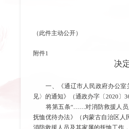
（此件主动公开）
附件
1
决
一、
《通辽市人民政府办公
室
见
〉
的通知》
（通政办字〔
2020
〕
3
将
第五条
“……对消防救援人
抚恤优待办法》（内蒙古自治区人
消防救援人员及其家属的抚恤工作