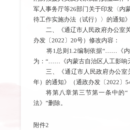
军人事务厅等
26
部门关于印发〈内
待工作实施办法（试行）〉的通知
二、
《通辽市人民政府办公室
办发〔
2022
〕
20
号）修改内容：
将
1
总则
1.2
编制依据“……《
为：
“……
《内蒙古自治区人工影响
三、
《通辽市人民政府办公室
年）的通知》
（通政办发〔
2022
〕
5
将第八章第三节第一条中的
法》”删除。
附件
2