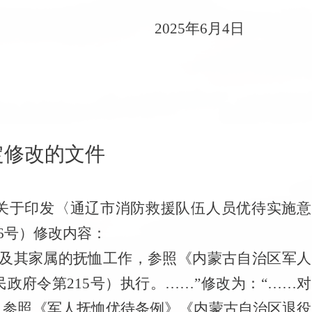
20
2
5
年
6
月
4
日
定修改的文件
关于印发
〈
通辽市消防救援队伍人员优待实施意
6
号）修改内容：
员及其家属的抚恤工作，参照《内蒙古自治区军人
民政府令第
215
号）执行。……”
修改为：
“……对
，参照
《军人抚恤优待条例》
《内蒙古自治区退役