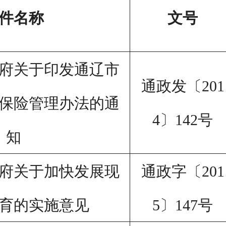
件名称
文号
府关于印发通辽市
通政发〔
201
保险管理办法的通
4
〕
142
号
知
府关于加快发展现
通政字〔
201
育的实施意见
5
〕
147
号