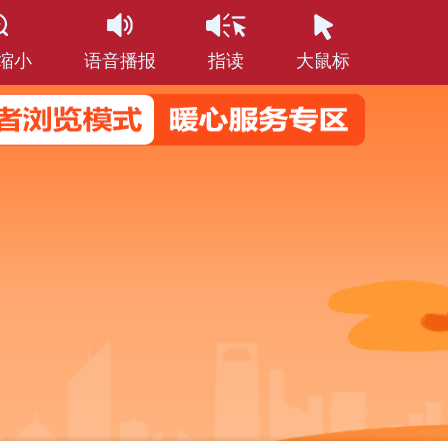
缩小
语音播报
指读
大鼠标