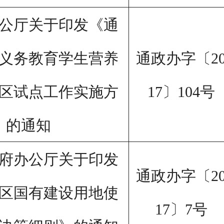
公厅关于印发《通
通政办字〔
2
义务教育学生营养
17
〕
104
号
区试点工作实施方
》的通知
府办公厅关于印发
通政办字〔
2
区国有建设用地使
17
〕
7
号