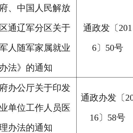
府、中国人民解放
通政发〔
201
区通辽军分区关于
6
〕
50
号
军人随军家属就业
办法》的通知
府办公厅关于印发
通政办发〔
2
业单位工作人员医
16
〕
58
号
理办法的通知